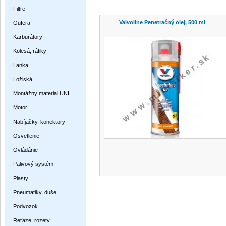
Filtre
Valvoline Penetračný olej, 500 ml
Gufera
Karburátory
Kolesá, ráfiky
Lanka
Ložiská
Montážny material UNI
Motor
Nabíjačky, konektory
Osvetlenie
Ovládánie
Palivový systém
Plasty
Pneumatiky, duše
Podvozok
Reťaze, rozety