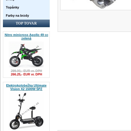
Topánky
Farby na brzdy
TOP TOVAR
Nitro minicross Apollo 49 cc
zelená
299.00,- EUR vr. DPH
266.25,- EUR vr. DPH
Elektrokolobežka Ultimate
Vision X2 1500W ŠPZ