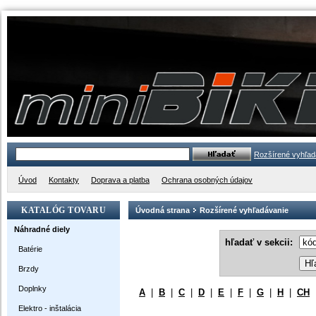
Rozšírené vyhľad
Úvod
Kontakty
Doprava a platba
Ochrana osobných údajov
KATALÓG TOVARU
Úvodná strana
Rozšírené vyhľadávanie
Náhradné diely
hľadať v sekcii:
Batérie
Brzdy
Doplnky
A
|
B
|
C
|
D
|
E
|
F
|
G
|
H
|
CH
Elektro - inštalácia