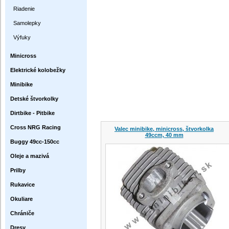
Riadenie
Samolepky
Výfuky
Minicross
Elektrické kolobežky
Minibike
Detské štvorkolky
Dirtbike - Pitbike
Cross NRG Racing
Valec minibike, minicross, štvorkolka
49ccm, 40 mm
Buggy 49cc-150cc
Oleje a mazivá
Prilby
Rukavice
Okuliare
Chrániče
Dresy