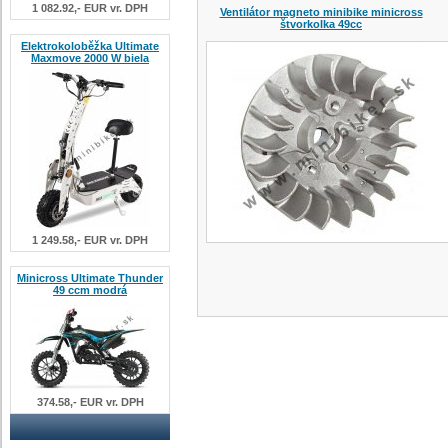
1 082.92,- EUR vr. DPH
Ventilátor magneto minibike minicross
štvorkolka 49cc
Elektrokoloběžka Ultimate
Maxmove 2000 W biela
1 249.58,- EUR vr. DPH
Minicross Ultimate Thunder
49 ccm modrá
374.58,- EUR vr. DPH