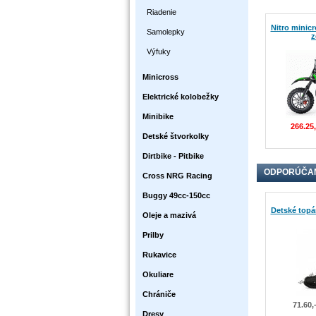
Riadenie
Nitro minicr
Samolepky
z
Výfuky
Minicross
Elektrické kolobežky
Minibike
266.25
Detské štvorkolky
Dirtbike - Pitbike
ODPORÚČA
Cross NRG Racing
Buggy 49cc-150cc
Detské top
Oleje a mazivá
Prilby
Rukavice
Okuliare
Chrániče
71.60,
Dresy