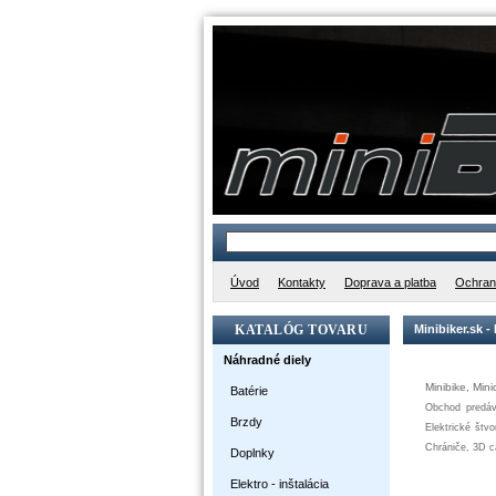
Úvod
Kontakty
Doprava a platba
Ochran
KATALÓG TOVARU
Minibiker.sk -
Náhradné diely
Minibike
,
Mini
Batérie
Obchod
predáv
Brzdy
Elektrické
štvo
Chrániče
,
3D
c
Doplnky
Elektro - inštalácia