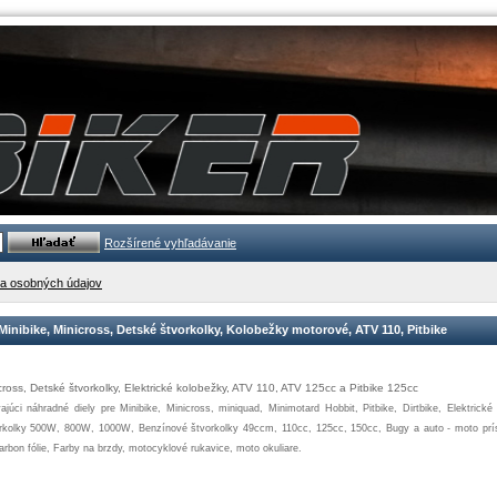
Rozšírené vyhľadávanie
a osobných údajov
 Minibike, Minicross, Detské štvorkolky, Kolobežky motorové, ATV 110, Pitbike
cross
,
Detské
štvorkolky
,
Elektrické
kolobežky
,
ATV
110
,
ATV
125cc
a
Pitbike
125cc
ajúci
náhradné diely pre
Minibike
,
Minicross
,
miniquad
,
Minimotard
Hobbit
,
Pitbike
,
Dirtbike
,
Elektrické
rkolky
500W
,
800W
,
1000W
,
Benzínové
štvorkolky
49ccm
,
110cc
,
125cc
,
150cc
,
Bugy
a
auto
-
moto
prí
arbon
fólie
,
Farby
na
brzdy
,
motocyklové
rukavice
,
moto
okuliare
.