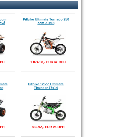
 ccm
Pitbike Ultimate Tornado 250
ová
ccm 21x18
DPH
1 874.58,- EUR vr. DPH
imate
Pitbike 125cc Ultimate
cc
Thunder 17x14
DPH
832.92,- EUR vr. DPH