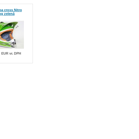
ba cross Nitro
ng zelená
- EUR vr. DPH