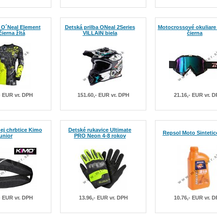
 O´Neal Element
Detská prilba ONeal 2Series
Motocrossové okuliare
ierna žltá
VILLAIN biela
čierna
- EUR vr. DPH
151.60,- EUR vr. DPH
21.16,- EUR vr. 
ej chrbtice Kimo
Detské rukavice Ultimate
Repsol Moto Sintetic
unior
PRO Neon 4-8 rokov
- EUR vr. DPH
13.96,- EUR vr. DPH
10.76,- EUR vr. 