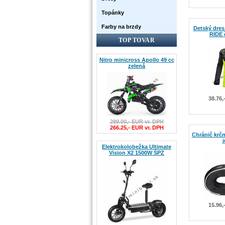
Topánky
Farby na brzdy
Detský dres
RIDE č
TOP TOVAR
Nitro minicross Apollo 49 cc
zelená
38.76,
299.00,- EUR vr. DPH
266.25,- EUR vr. DPH
Chránič krčn
j
Elektrokolobežka Ultimate
Vision X2 1500W ŠPZ
15.96,