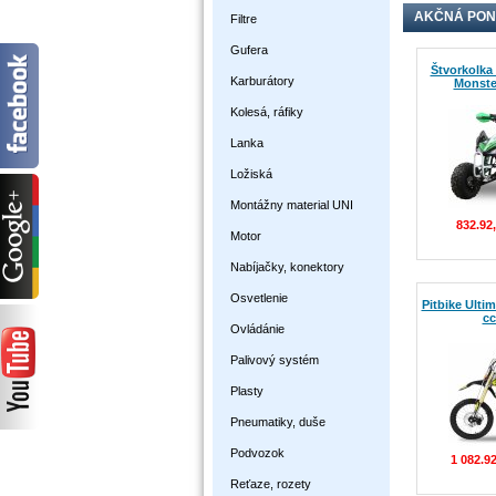
AKČNÁ PO
Filtre
Gufera
Štvorkolka 
Karburátory
Monster
Kolesá, ráfiky
Lanka
Ložiská
Montážny material UNI
832.92
Motor
Nabíjačky, konektory
Osvetlenie
Pitbike Ulti
cc
Ovládánie
Palivový systém
Plasty
Pneumatiky, duše
Podvozok
1 082.9
Reťaze, rozety