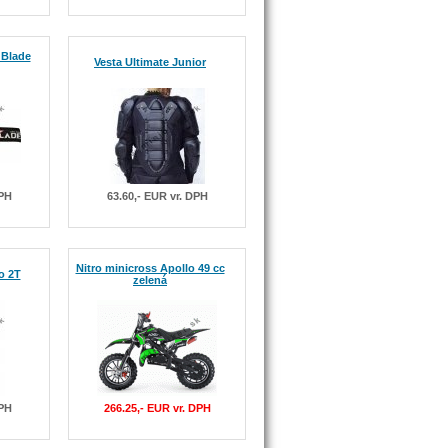
 Blade
Vesta Ultimate Junior
DPH
63.60,- EUR vr. DPH
Nitro minicross Apollo 49 cc
o 2T
zelená
DPH
266.25,- EUR vr. DPH