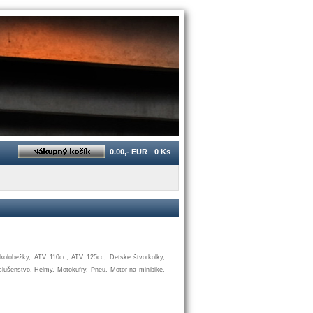
0.00,- EUR
0 Ks
kolobežky
,
ATV
110cc
,
ATV
125cc
,
Detské
štvorkolky
,
slušenstvo
,
Helmy
,
Motokufry
,
Pneu
,
Motor
na
minibike,