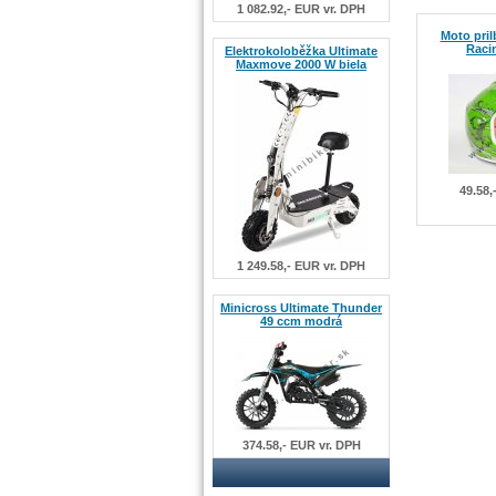
1 082.92,- EUR vr. DPH
Moto pril
Raci
Elektrokoloběžka Ultimate
Maxmove 2000 W biela
49.58,
1 249.58,- EUR vr. DPH
Minicross Ultimate Thunder
49 ccm modrá
374.58,- EUR vr. DPH