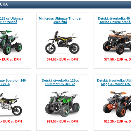
NUKA
125 cc Ultimate
Minicross Ultimate Thunder
Detská štvorkolka 49
 7 " zelená
49cc žltá
Torino Deluxe oranž
,- EUR vr. DPH
374.58,- EUR vr. DPH
374.58,- EUR vr. 
mate Scorpion 140
Detská štvorkolka 125cc
Detská štvorkolka Ult
 17x14
Hummer RS Deluxe
Mega Automat 125 
2,- EUR vr. DPH
999.58,- EUR vr. DPH
916.25,- EUR vr. 