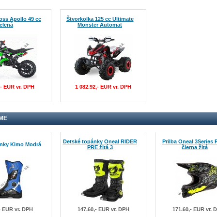
oss Apollo 49 cc
Štvorkolka 125 cc Ultimate
elená
Monster Automat
,- EUR vr. DPH
1 082.92,- EUR vr. DPH
ME
Detské topánky Oneal RIDER
Prilba Oneal 3Series 
ánky Kimo Modrá
PRE žltá 3
čierna žltá
- EUR vr. DPH
147.60,- EUR vr. DPH
171.60,- EUR vr. 