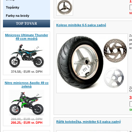
1
Topánky
N
Farby na brzdy
TOP TOVAR
Koleso minibike 6,5 palca zadné
Minicross Ultimate Thunder
Za
49 ccm modrá
pa
pn
b
374.58,- EUR vr. DPH
Nitro minicross Apollo 49 cc
zelená
Z
Ce
3
S
299.00,- EUR vr. DPH
Ráfik kolobežka, minibike 6,5 palca zadný
266.25,- EUR vr. DPH