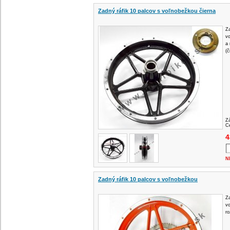
Zadný ráfik 10 palcov s voľnobežkou čierna
Za
vo
a 
(č
Z
Ce
4
N
Zadný ráfik 10 palcov s voľnobežkou
Za
v
ro