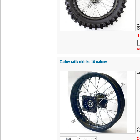
Z
Ce
1
N
Zadný ráfik pitbike 16 palcov
Za
Z
Ce
5