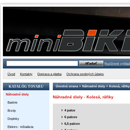
Rozšírené vyhľad
Úvod
Kontakty
Doprava a platba
Ochrana osobných údajov
KATALÓG TOVARU
Úvodná strana
Náhradné diely
Kolesá, ráfiky
Náhradné diely
Náhradné diely - Kolesá, ráfiky
Batérie
4 palce
Brzdy
6 palcov
Doplnky
6,5 palcov
Elektro - inštalácia