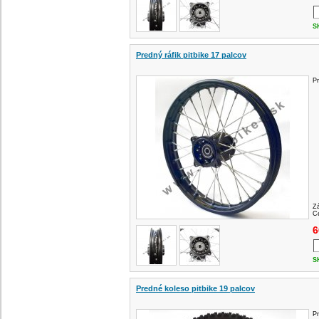
S
Predný ráfik pitbike 17 palcov
Pr
Z
Ce
6
S
Predné koleso pitbike 19 palcov
Pr