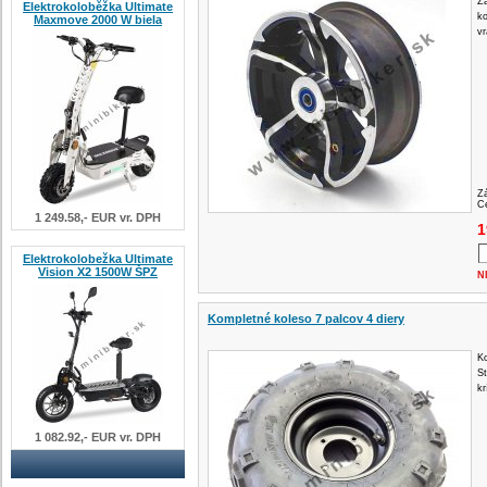
Za
Elektrokoloběžka Ultimate
ko
Maxmove 2000 W biela
vr
Z
Ce
1 249.58,- EUR vr. DPH
1
Elektrokolobežka Ultimate
Vision X2 1500W ŠPZ
N
Kompletné koleso 7 palcov 4 diery
Ko
S
kr
1 082.92,- EUR vr. DPH