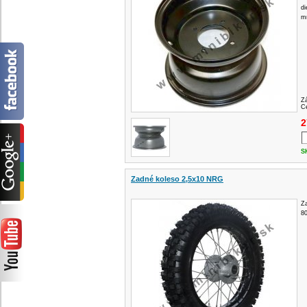
di
m
Z
Ce
2
S
Zadné koleso 2,5x10 NRG
Z
80