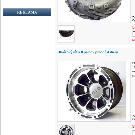
REKLAMA
Z
Ce
5
N
Hliníkový ráfik 8 palcov predné 4 diery
Pr
1
ro
s
Z
Ce
3