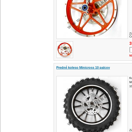
Z
Ce
3
N
Predné koleso Minicross 10 palcov
K
Mi
10
Z