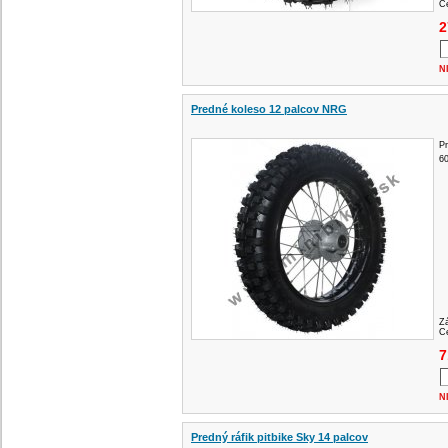
Ce
2
N
Predné koleso 12 palcov NRG
P
60
Z
Ce
7
N
Predný ráfik pitbike Sky 14 palcov