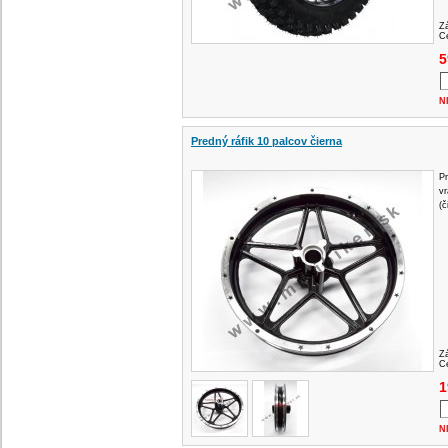
Z
Ce
5
N
Predný ráfik 10 palcov čierna
Pr
vr
(č
Z
Ce
1
N