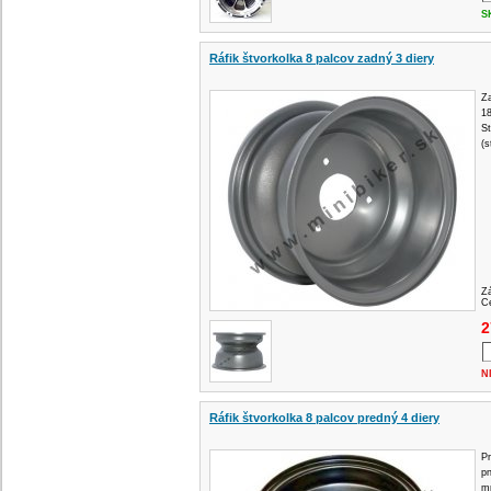
S
Ráfik štvorkolka 8 palcov zadný 3 diery
Za
1
S
(s
Z
Ce
2
N
Ráfik štvorkolka 8 palcov predný 4 diery
Pr
pn
m