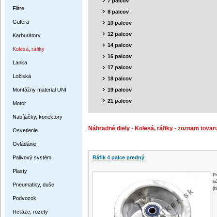
7 palcov
Filtre
8 palcov
Gufera
10 palcov
12 palcov
Karburátory
14 palcov
Kolesá, ráfiky
16 palcov
Lanka
17 palcov
Ložiská
18 palcov
Montážny material UNI
19 palcov
21 palcov
Motor
Nabíjačky, konektory
Náhradné diely - Kolesá, ráfiky - zoznam tovar
Osvetlenie
Ovládánie
Palivový systém
Ráfik 4 palce predný
Plasty
Pr
lo
Pneumatiky, duše
(h
Podvozok
Reťaze, rozety