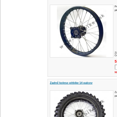
Pr
pi
Z
Ce
5
N
Zadné koleso pitbike 14 palcov
Za
pa