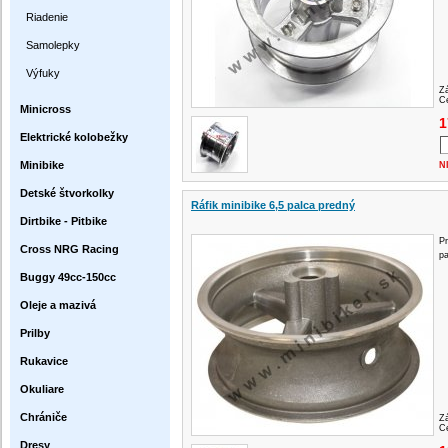
Riadenie
Samolepky
Výfuky
Z
Ce
Minicross
1
Elektrické kolobežky
Minibike
N
Detské štvorkolky
Ráfik minibike 6,5 palca predný
Dirtbike - Pitbike
Pr
Cross NRG Racing
pa
Buggy 49cc-150cc
Oleje a mazivá
Prilby
Rukavice
Okuliare
Chrániče
Z
Ce
Dresy