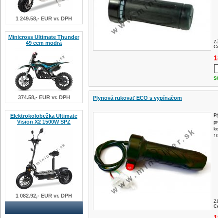
1 249.58,- EUR vr. DPH
Minicross Ultimate Thunder
Z
49 ccm modrá
Ce
1
S
374.58,- EUR vr. DPH
Plynová rukoväť ECO s vypínačom
Elektrokolobežka Ultimate
P
Vision X2 1500W ŠPZ
pr
k
1
1 082.92,- EUR vr. DPH
Z
Ce
1