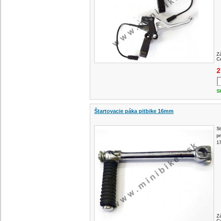
Z
Ce
2
S
Štartovacie páka pitbike 16mm
St
p
1
Z