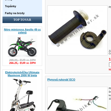
Topánky
Pl
Farby na brzdy
TOP TOVAR
Nitro minicross Apollo 49 cc
zelená
Z
Ce
1
299.00,- EUR vr. DPH
266.25,- EUR vr. DPH
N
Elektrokoloběžka Ultimate
Maxmove 2000 W biela
Plynová rukoväť ECO
Pl
št
k
1