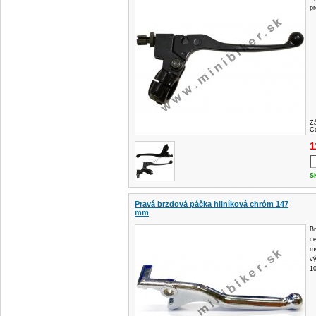
pr
Z
Ce
1
S
Pravá brzdová páčka hliníková chróm 147
mm
Br
c
m
v
1