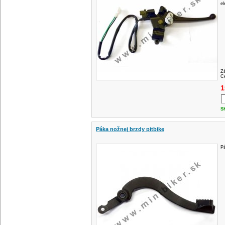
el
Z
Ce
1
S
Páka nožnej brzdy pitbike
Pá