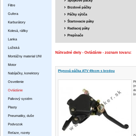
Spojkové páčky
Filtre
Brzdové páčky
Gufera
Páčky sýtiča
Štartovacie páky
Karburátory
Radiacej páky
Kolesá, ráfiky
Prepínače
Lanka
Ložiská
Náhradné diely - Ovládánie - zoznam tovaru:
Montážny material UNI
Motor
Plynová páčka ATV 49ccm s brzdou
Nabíjačky, konektory
Osvetlenie
P
(
Ovládánie
d
št
Palivový systém
Plasty
Pneumatiky, duše
Podvozok
Reťaze, rozety
Z