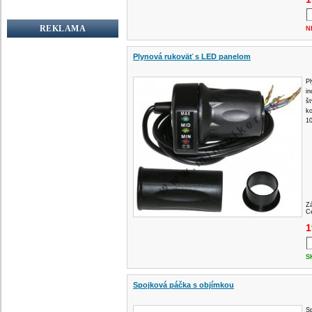
REKLAMA
N
Plynová rukoväť s LED panelom
P
in
št
k
1
Z
Ce
1
S
Spojková páčka s objímkou
Sp