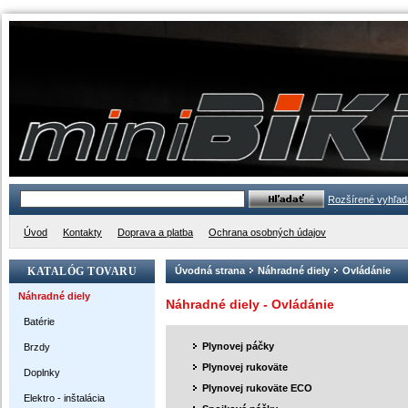
Rozšírené vyhľad
Úvod
Kontakty
Doprava a platba
Ochrana osobných údajov
KATALÓG TOVARU
Úvodná strana
Náhradné diely
Ovládánie
Náhradné diely
Náhradné diely - Ovládánie
Batérie
Plynovej páčky
Brzdy
Plynovej rukoväte
Doplnky
Plynovej rukoväte ECO
Elektro - inštalácia