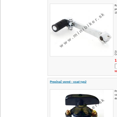
Ra
p
1
Z
Ce
1
N
Prepínač vpred - vzad typ2
Pr
v
d