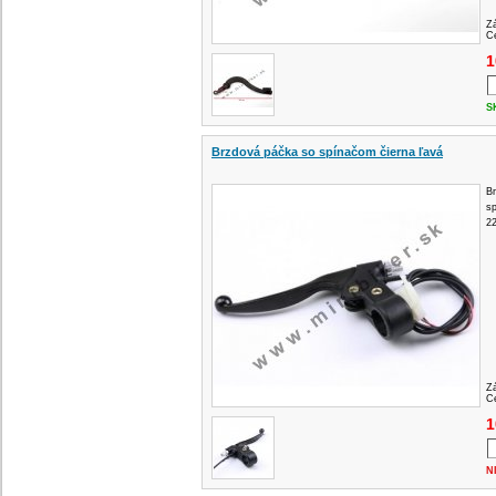
Z
Ce
1
S
Brzdová páčka so spínačom čierna ľavá
Br
s
2
Z
Ce
1
N