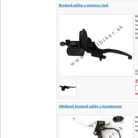
Brzdová páčka s pumpou ľavá
Br
hy
r
na
št
1
Z
Ce
2
N
Hliníkové brzdové páčky s konektorom
Hl
ko
m
sp