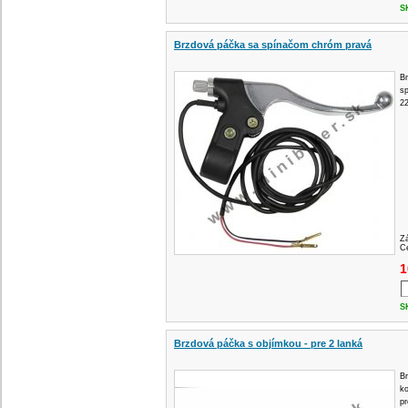
S
Brzdová páčka sa spínačom chróm pravá
Br
s
2
Z
Ce
1
S
Brzdová páčka s objímkou ​​- pre 2 lanká
Br
k
pr