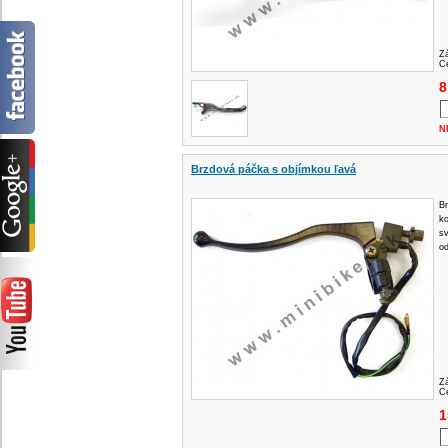
Z
Ce
8
N
Brzdová páčka s objímkou ​​ľavá
Br
k
sv
o
Z
Ce
1