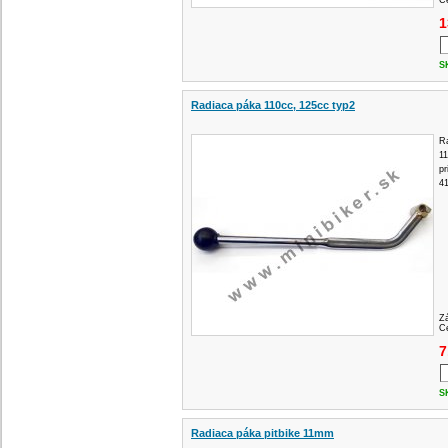
Ce
1
S
Radiaca páka 110cc, 125cc typ2
R
1
p
4
Z
Ce
7
S
Radiaca páka pitbike 11mm