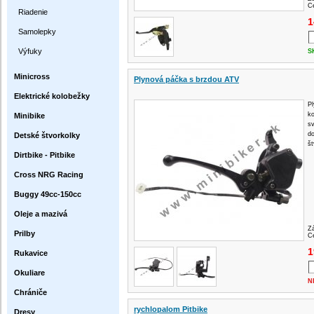
Ce
Riadenie
1
Samolepky
Výfuky
S
Minicross
Plynová páčka s brzdou ATV
Elektrické kolobežky
Pl
k
Minibike
s
d
Detské štvorkolky
št
Dirtbike - Pitbike
Cross NRG Racing
Buggy 49cc-150cc
Oleje a mazivá
Z
Prilby
Ce
1
Rukavice
Okuliare
N
Chrániče
rychlopalom Pitbike
Dresy