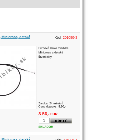
 Minicross, detská
Kód:
201050-3
Brzdové lanko minibike,
Minicross a detské
štvorkolky.
Záruka:
24 měsíců
Cena dopravy: 8.90,-
3.56
,- EUR
SKLADOM
 Minicross, detská