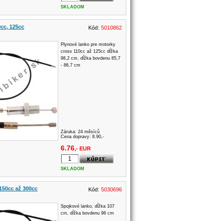
SKLADOM
0cc, 125cc
Kód:
5010862
Plynové lanko pre motorky
cross 110cc až 125cc dĺžka
98,2 cm, dĺžka bovdenu 85,7
- 86,7 cm
Záruka:
24 měsíců
Cena dopravy: 8.90,-
6.76
,- EUR
SKLADOM
150cc až 300cc
Kód:
5030696
Spojkové lanko, dĺžka 107
cm, dĺžka bovdenu 96 cm