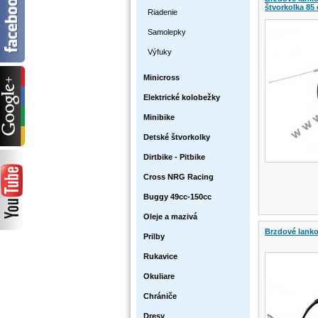
štvorkolka 85
Riadenie
Samolepky
Výfuky
Minicross
Elektrické kolobežky
Minibike
Detské štvorkolky
Dirtbike - Pitbike
Cross NRG Racing
Buggy 49cc-150cc
Oleje a mazivá
Brzdové lank
Prilby
Rukavice
Okuliare
Chrániče
Dresy