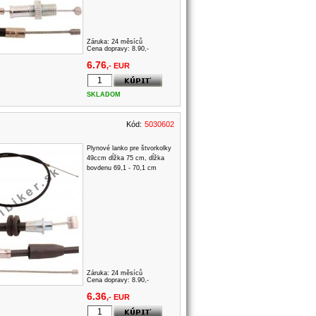
Záruka:
24 měsíců
Cena dopravy: 8.90,-
6.76
,- EUR
SKLADOM
Kód:
5030602
Plynové lanko pre štvorkolky
49ccm dĺžka 75 cm, dĺžka
bovdenu 69,1 - 70,1 cm
Záruka:
24 měsíců
Cena dopravy: 8.90,-
6.36
,- EUR