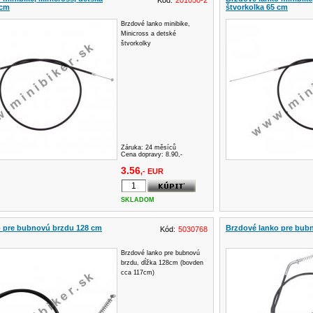
Kód:
201050-2
 cm
štvorkolka 65 cm
Brzdové lanko minibike,
Minicross a detské
štvorkolky
Záruka:
24 měsíců
Cena dopravy: 8.90,-
3.56
,- EUR
SKLADOM
o pre bubnovú brzdu 128 cm
Brzdové lanko pre bub
Kód:
5030768
Brzdové lanko pre bubnovú
brzdu, dĺžka 128cm (bovden
cca 117cm)