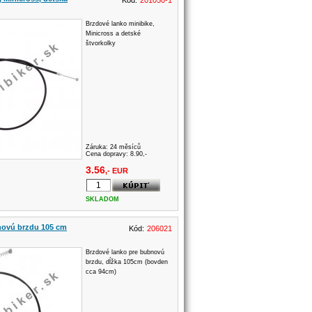
Kód:
201050-1
Brzdové lanko minibike,
Minicross a detské
štvorkolky
Záruka:
24 měsíců
Cena dopravy: 8.90,-
3.56
,- EUR
SKLADOM
novú brzdu 105 cm
Kód:
206021
Brzdové lanko pre bubnovú
brzdu, dĺžka 105cm (bovden
cca 94cm)