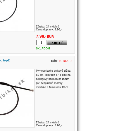
Záruka:
24 měsíců
Cena dopravy: 8.90,-
7.96
,- EUR
SKLADOM
c typ2
Kód:
101020-2
Plynové lanko celková dĺžka
81 cm, (bovden 67,6 cm) na
tuningový karburátor 15mm
pre dvojtaktné motory
minibike a Minicross 49 cc
Záruka:
24 měsíců
Cena dopravy: 8.90,-