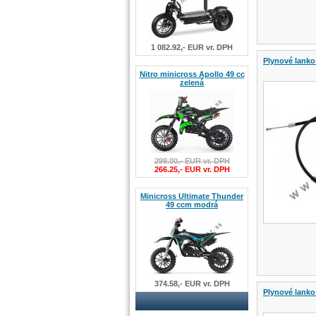
1 082.92,- EUR vr. DPH
Plynové lanko
Nitro minicross Apollo 49 cc
zelená
299.00,- EUR vr. DPH
266.25,- EUR vr. DPH
Minicross Ultimate Thunder
49 ccm modrá
374.58,- EUR vr. DPH
Plynové lank