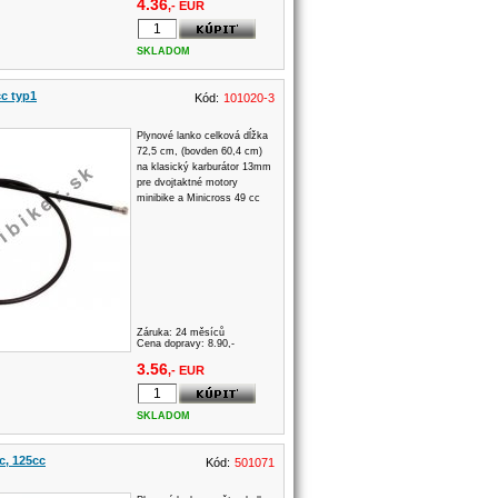
4.36
,- EUR
SKLADOM
c typ1
Kód:
101020-3
Plynové lanko celková dĺžka
72,5 cm, (bovden 60,4 cm)
na klasický karburátor 13mm
pre dvojtaktné motory
minibike a Minicross 49 cc
Záruka:
24 měsíců
Cena dopravy: 8.90,-
3.56
,- EUR
SKLADOM
c, 125cc
Kód:
501071