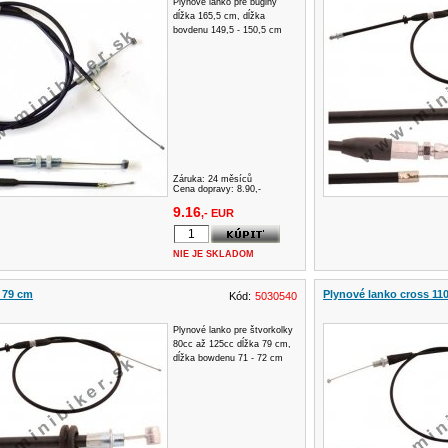
Plynové lanko pre buginy
dĺžka 165,5 cm, dĺžka
bovdenu 149,5 - 150,5 cm
Záruka:
24 měsíců
Cena dopravy: 8.90,-
9.16
,- EUR
NIE JE SKLADOM
 79 cm
Plynové lanko cross 110
Kód:
5030540
Plynové lanko pre štvorkolky
80cc až 125cc dĺžka 79 cm,
dĺžka bowdenu 71 - 72 cm