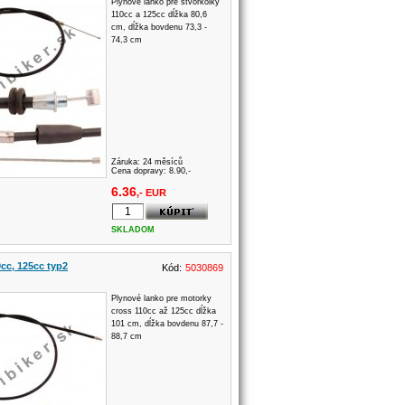
Plynové lanko pre štvorkolky
110cc a 125cc dĺžka 80,6
cm, dĺžka bovdenu 73,3 -
74,3 cm
Záruka:
24 měsíců
Cena dopravy: 8.90,-
6.36
,- EUR
SKLADOM
cc, 125cc typ2
Kód:
5030869
Plynové lanko pre motorky
cross 110cc až 125cc dĺžka
101 cm, dĺžka bovdenu 87,7 -
88,7 cm