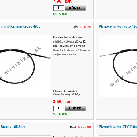
7.96
,- EUR
SKLADOM
 minibike, minicross 49cc
Plynové lanko moto 49c
Kód:
101020
Plynové lanko Minicross,
minibike celková dĺžka 82
cm, (bovden 69,6 cm) na
klasický karburátor 13mm pre
dvojtaktné motory
Záruka:
24 měsíců
Cena dopravy: 8.90,-
3.56
,- EUR
SKLADOM
o Buggy 165,5cm
Plynové lanko ATV 110c
Kód:
5030698