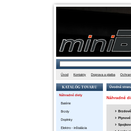
Úvod
Kontakty
Doprava a platba
Ochran
KATALÓG TOVARU
Úvodná stran
Náhradné diely
Náhradné di
Batérie
Brzdové
Brzdy
Plynové
Doplnky
Spojkov
Elektro - inštalácia