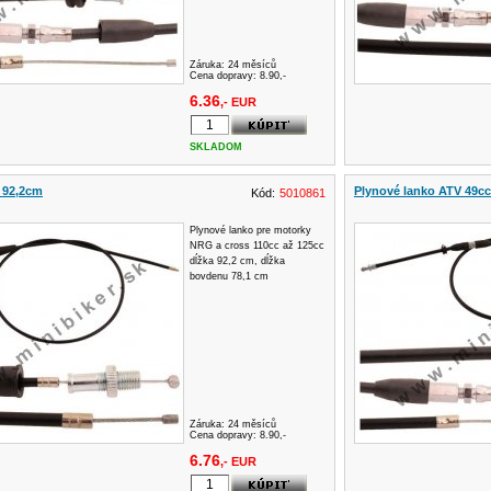
Záruka:
24 měsíců
Cena dopravy: 8.90,-
6.36
,- EUR
SKLADOM
 92,2cm
Plynové lanko ATV 49cc
Kód:
5010861
Plynové lanko pre motorky
NRG a cross 110cc až 125cc
dĺžka 92,2 cm, dĺžka
bovdenu 78,1 cm
Záruka:
24 měsíců
Cena dopravy: 8.90,-
6.76
,- EUR