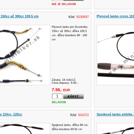
NIE JE SKLADOM
 150cc až 300cc 109,5 cm
Plynové lanko cross 11
Kód:
5030697
Plynové lanko pre štvorkolky
150cc až 300cc dĺžka 109,5
cm, dĺžka bowdenu 99 - 100
cm
Záruka:
24 měsíců
Cena dopravy: 8.90,-
7.96
,- EUR
SKLADOM
o 110cc, 125cc
Spojkové lanko pitbike 
Kód:
501072
Spojkové lanko, dĺžka 98 cm,
dĺžka bovdenu 90-91 cm