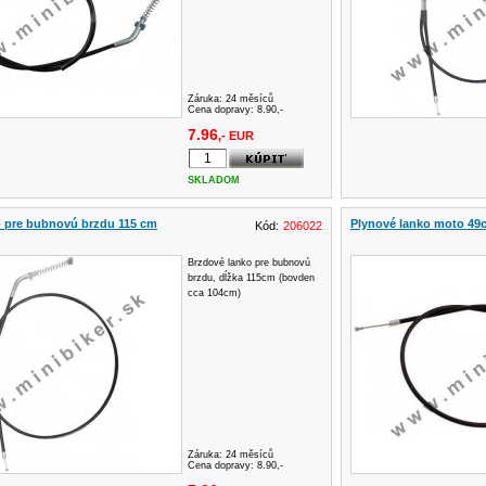
Záruka:
24 měsíců
Cena dopravy: 8.90,-
7.96
,- EUR
SKLADOM
o pre bubnovú brzdu 115 cm
Plynové lanko moto 49c
Kód:
206022
Brzdové lanko pre bubnovú
brzdu, dĺžka 115cm (bovden
cca 104cm)
Záruka:
24 měsíců
Cena dopravy: 8.90,-