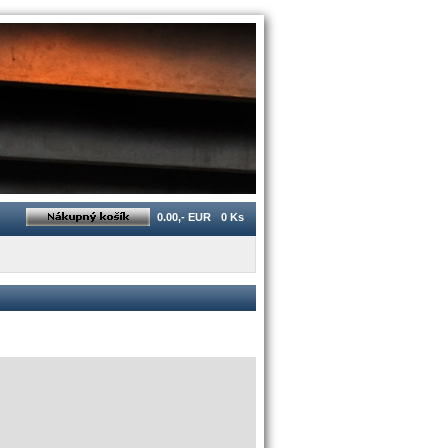
0.00,- EUR
0 Ks