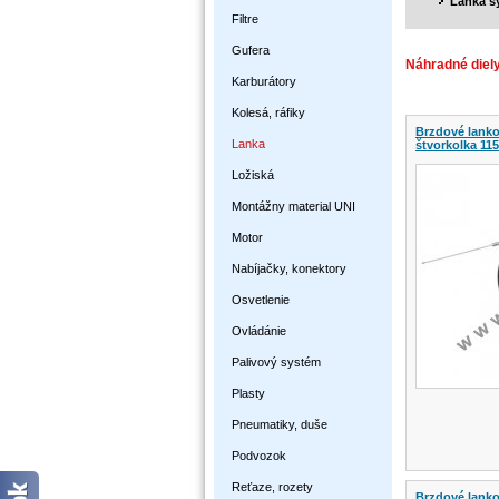
Lanka sý
Filtre
Gufera
Náhradné diely
Karburátory
Kolesá, ráfiky
Brzdové lanko
Lanka
štvorkolka 11
Ložiská
Montážny material UNI
Motor
Nabíjačky, konektory
Osvetlenie
Ovládánie
Palivový systém
Plasty
Pneumatiky, duše
Podvozok
Reťaze, rozety
Brzdové lanko