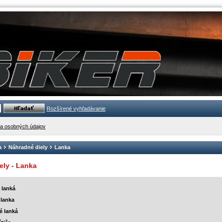
Rozšírené vyhľadávanie
a osobných údajov
a
Náhradné diely
Lanka
ely - Lanka
 lanká
 lanka
é lanká