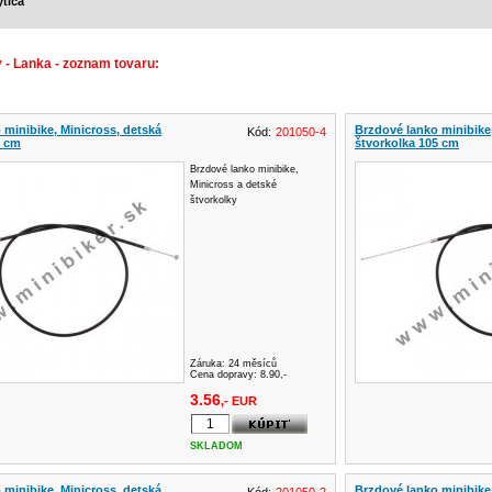
tiča
 - Lanka - zoznam tovaru:
 minibike, Minicross, detská
Brzdové lanko minibike,
Kód:
201050-4
5 cm
štvorkolka 105 cm
Brzdové lanko minibike,
Minicross a detské
štvorkolky
Záruka:
24 měsíců
Cena dopravy: 8.90,-
3.56
,- EUR
SKLADOM
 minibike, Minicross, detská
Brzdové lanko minibike,