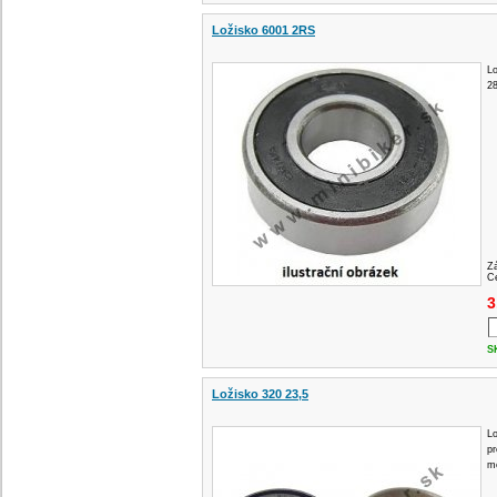
Ložisko 6001 2RS
L
2
Z
Ce
3
S
Ložisko 320 23,5
Lo
pr
m