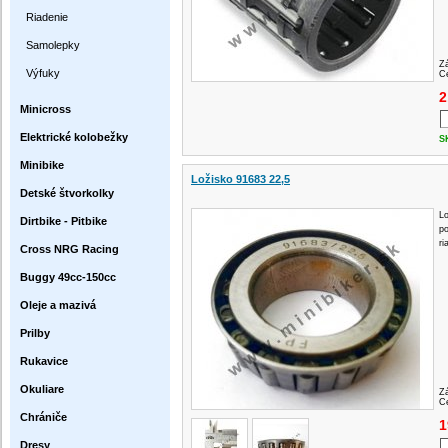
Riadenie
Samolepky
Z
Výfuky
Ce
2
Minicross
Elektrické kolobežky
S
Minibike
Ložisko 91683 22,5
Detské štvorkolky
Lo
Dirtbike - Pitbike
p
ri
Cross NRG Racing
Buggy 49cc-150cc
Oleje a mazivá
Prilby
Rukavice
Okuliare
Z
Ce
Chrániče
1
Dresy