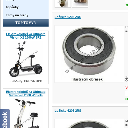
S
Topánky
Farby na brzdy
Ložisko 6203 2RS
TOP TOVAR
Lo
m
Elektrokolobežka Ultimate
Vision X2 1500W ŠPZ
Z
1 082.92,- EUR vr. DPH
Ce
3
Elektrokoloběžka Ultimate
Maxmove 2000 W biela
S
Ložisko 6205 2RS
Lo
m