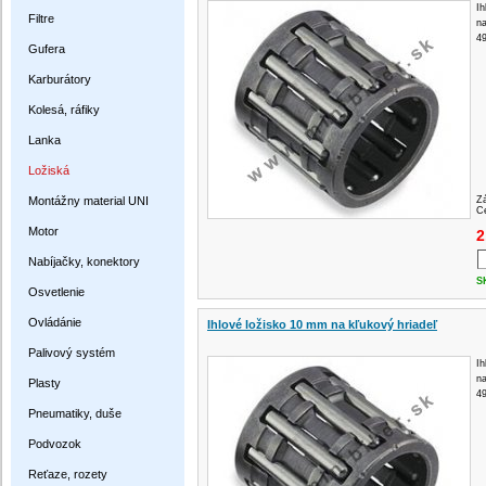
Ih
Filtre
na
4
Gufera
Karburátory
Kolesá, ráfiky
Lanka
Ložiská
Montážny material UNI
Z
Ce
Motor
2
Nabíjačky, konektory
S
Osvetlenie
Ovládánie
Ihlové ložisko 10 mm na kľukový hriadeľ
Palivový systém
Ih
na
Plasty
4
Pneumatiky, duše
Podvozok
Reťaze, rozety