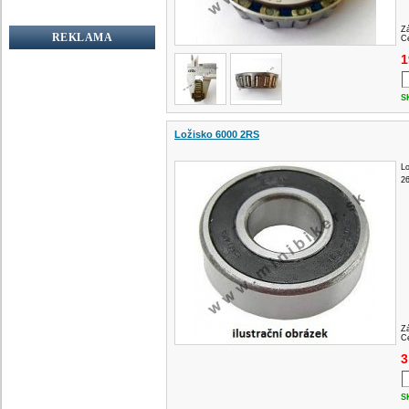
Z
REKLAMA
Ce
1
S
Ložisko 6000 2RS
L
2
Z
Ce
3
S