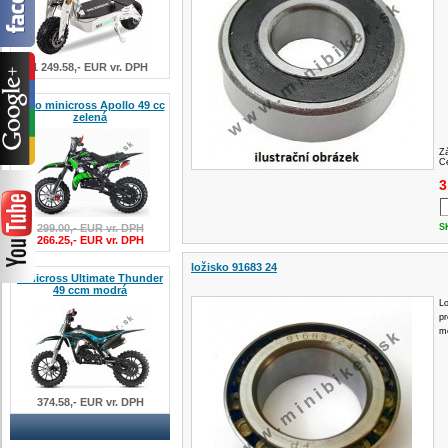
1 249.58,- EUR vr. DPH
Nitro minicross Apollo 49 cc
zelená
Z
Ce
3
299.00,- EUR vr. DPH
S
266.25,- EUR vr. DPH
ložisko 91683 24
Minicross Ultimate Thunder
49 ccm modrá
L
pr
m
374.58,- EUR vr. DPH