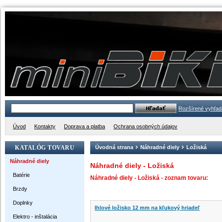
Rozšírené vyhľad
Úvod
Kontakty
Doprava a platba
Ochrana osobných údajov
KATALÓG TOVARU
Úvodná strana
Náhradné diely
Ložiská
Náhradné diely
Náhradné diely - Ložiská
Batérie
Náhradné diely - Ložiská - zoznam tovaru:
Brzdy
Doplnky
Ihlové ložisko 12 mm na kľukový hriadeľ
Elektro - inštalácia