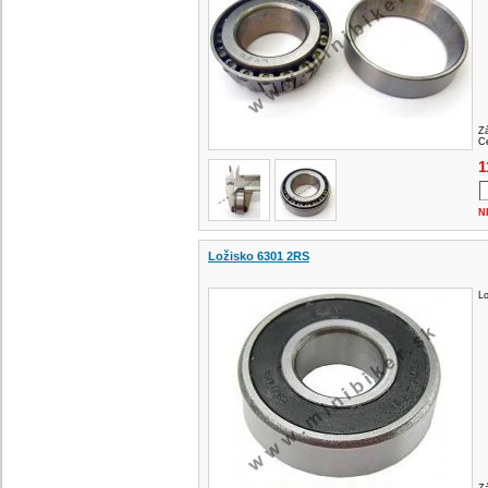
Z
Ce
1
N
Ložisko 6301 2RS
L