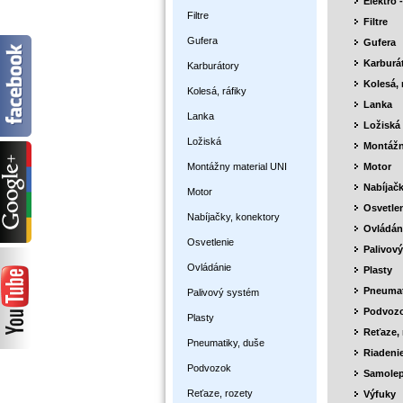
Elektro -
Filtre
Filtre
Gufera
Gufera
Karburá
Karburátory
Kolesá, 
Kolesá, ráfiky
Lanka
Lanka
Ložiská
Ložiská
Montážn
Montážny material UNI
Motor
Nabíjačk
Motor
Osvetle
Nabíjačky, konektory
Ovládán
Osvetlenie
Palivov
Ovládánie
Plasty
Pneumat
Palivový systém
Podvoz
Plasty
Reťaze, 
Pneumatiky, duše
Riadeni
Podvozok
Samole
Reťaze, rozety
Výfuky