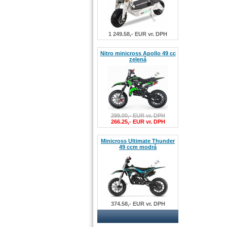
1 249.58,- EUR vr. DPH
Nitro minicross Apollo 49 cc
zelená
299.00,- EUR vr. DPH
266.25,- EUR vr. DPH
Minicross Ultimate Thunder
49 ccm modrá
374.58,- EUR vr. DPH