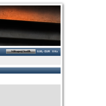
0.00,- EUR
0 Ks