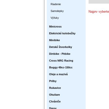
Riadenie
Samolepky
Najprv vyberte
Výfuky
Minicross
Elektrické kolobežky
Minibike
Detské štvorkolky
Dirtbike - Pitbike
Cross NRG Racing
Buggy 49cc-150cc
Oleje a mazivá
Prilby
Rukavice
Okuliare
Chrániče
Dresy