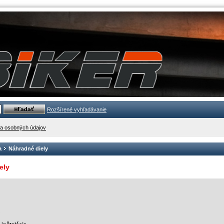
Rozšírené vyhľadávanie
a osobných údajov
a
Náhradné diely
ely