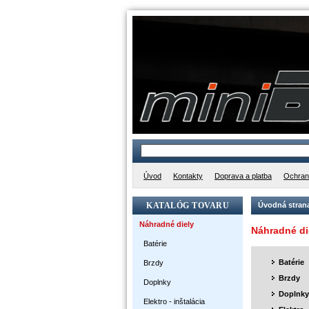
Úvod
Kontakty
Doprava a platba
Ochran
KATALÓG TOVARU
Úvodná stran
Náhradné diely
Náhradné di
Batérie
Batérie
Brzdy
Brzdy
Doplnky
Doplnky
Elektro - inštalácia