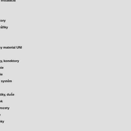
 inštalácia
tory
ráfiky
y material UNI
y, konektory
nie
ie
ý systém
iky, duše
ok
rozety
e
pky