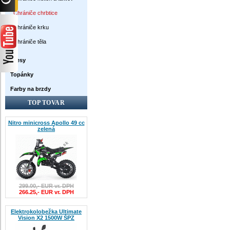
Chrániče chrbtice
Chrániče krku
Chrániče těla
Dresy
Topánky
Farby na brzdy
TOP TOVAR
Nitro minicross Apollo 49 cc
zelená
299.00,- EUR vr. DPH
266.25,- EUR vr. DPH
Elektrokolobežka Ultimate
Vision X2 1500W ŠPZ