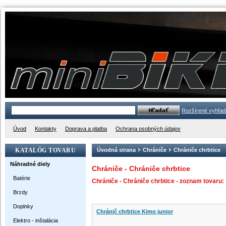
Rozšírené vyhľad
Úvod
Kontakty
Doprava a platba
Ochrana osobných údajov
KATALÓG TOVARU
Úvodná strana
Chrániče
Chrániče chrbtice
Náhradné diely
Chrániče - Chrániče chrbtice
Batérie
Chrániče - Chrániče chrbtice - zoznam tovaru:
Brzdy
Doplnky
Chránič chrbtice Kimo junior
Elektro - inštalácia