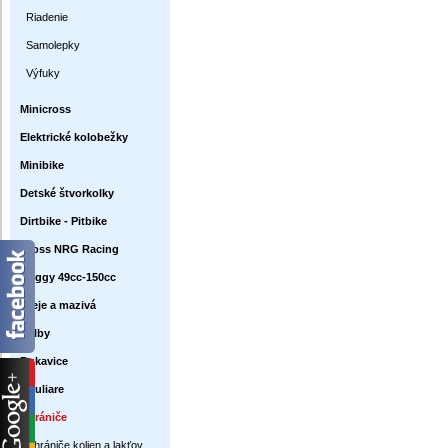
Riadenie
Samolepky
Výfuky
Minicross
Elektrické kolobežky
Minibike
Detské štvorkolky
Dirtbike - Pitbike
Cross NRG Racing
Buggy 49cc-150cc
Oleje a mazivá
Prilby
Rukavice
Okuliare
Chrániče
Chrániče kolien a lakťov