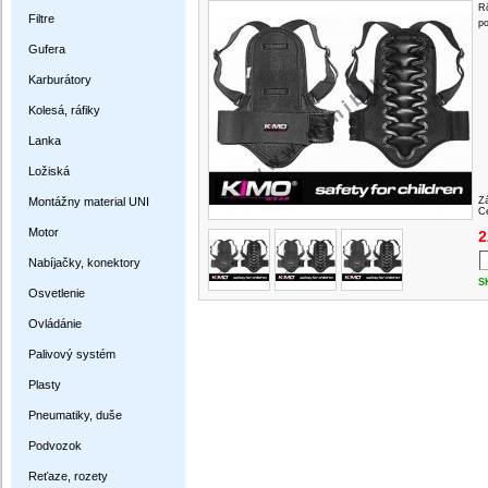
Rô
Filtre
p
Gufera
Karburátory
Kolesá, ráfiky
Lanka
Ložiská
Montážny material UNI
Z
Ce
Motor
2
Nabíjačky, konektory
S
Osvetlenie
Ovládánie
Palivový systém
Plasty
Pneumatiky, duše
Podvozok
Reťaze, rozety