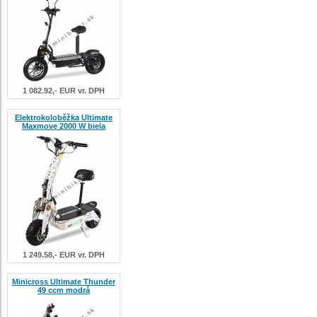
1 082.92,- EUR vr. DPH
Elektrokoloběžka Ultimate
Maxmove 2000 W biela
1 249.58,- EUR vr. DPH
Minicross Ultimate Thunder
49 ccm modrá