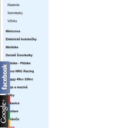
Riadenie
Samolepky
Výfuky
Minicross
Elektrické kolobežky
Minibike
Detské štvorkolky
Dirtbike - Pitbike
Cross NRG Racing
Buggy 49cc-150cc
Oleje a mazivá
Prilby
Rukavice
Okuliare
Chrániče
Dresy