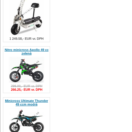
1 249.58,- EUR vr. DPH
Nitro minicross Apollo 49 cc
zelená
299.00,- EUR vr. DPH
266.25,- EUR vr. DPH
Minicross Ultimate Thunder
49 ccm modrá