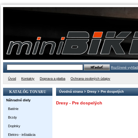
Rozšírené vyhľad
Úvod
Kontakty
Doprava a platba
Ochrana osobných údajov
KATALÓG TOVARU
Úvodná strana
Dresy
Pre dospelých
Náhradné diely
Dresy - Pre dospelých
Batérie
Brzdy
Doplnky
Elektro - inštalácia