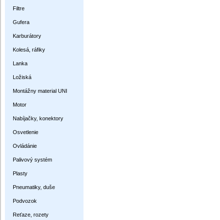
Filtre
Gufera
Karburátory
Kolesá, ráfiky
Lanka
Ložiská
Montážny material UNI
Motor
Nabíjačky, konektory
Osvetlenie
Ovládánie
Palivový systém
Plasty
Pneumatiky, duše
Podvozok
Reťaze, rozety