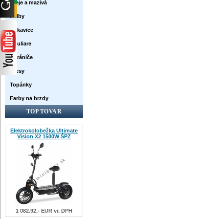
Oleje a mazivá
Prilby
Rukavice
Okuliare
Chrániče
Dresy
Topánky
Farby na brzdy
TOP TOVAR
Elektrokolobežka Ultimate
Vision X2 1500W ŠPZ
1 082.92,- EUR vr. DPH