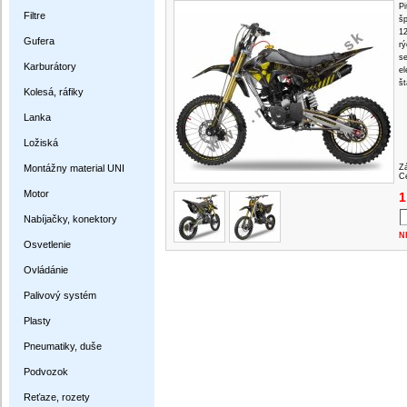
Pi
Filtre
šp
12
Gufera
rý
se
Karburátory
el
št
Kolesá, ráfiky
Lanka
Ložiská
Montážny material UNI
Z
Ce
Motor
1
Nabíjačky, konektory
N
Osvetlenie
Ovládánie
Palivový systém
Plasty
Pneumatiky, duše
Podvozok
Reťaze, rozety