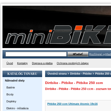
Rozšírené vyhľad
Úvod
Kontakty
Doprava a platba
Ochrana osobných údajov
KATALÓG TOVARU
Úvodná strana
Dirtbike - Pitbike
Pitbike 250
Náhradné diely
Dirtbike - Pitbike - Pitbike 250 ccm
Batérie
Dirtbike - Pitbike - Pitbike 250 ccm - zoznam to
Brzdy
Doplnky
Pitbike 250 ccm Ultimate Atomic 19x16
Elektro - inštalácia