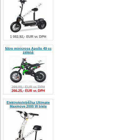
1 082.92,- EUR vr. DPH
Nitro minicross Apollo 49 cc
zelená
299.00,- EUR vr. DPH
266.25,- EUR vr. DPH
Elektrokoloběžka Ultimate
Maxmove 2000 W biela