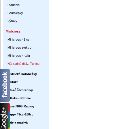
Riadenie
Samolepky
Výfuky
Minicross
Minicross 49 cc
Minicross elektro
Minicross 4-takt
Náhradné diely, Tuning
Elektrické kolobežky
Minibike
Detské štvorkolky
Dirtbike - Pitbike
Cross NRG Racing
Buggy 49cc-150cc
Oleje a mazivá