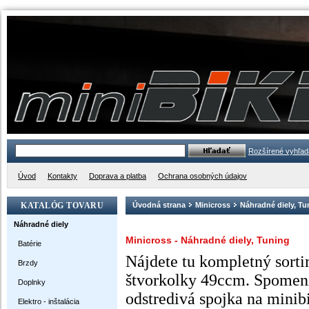
Rozšírené vyhľad
Úvod
Kontakty
Doprava a platba
Ochrana osobných údajov
KATALÓG TOVARU
Úvodná strana
Minicross
Náhradné diely, Tu
Náhradné diely
Minicross - Náhradné diely, Tuning
Batérie
Nájdete tu kompletný sorti
Brzdy
štvorkolky 49ccm. Spomeni
Doplnky
odstredivá spojka na minibi
Elektro - inštalácia