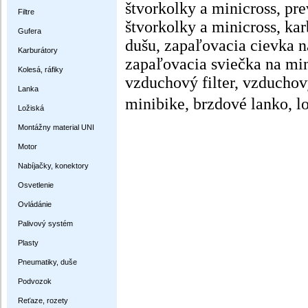
štvorkolky a minicross, pr
Filtre
štvorkolky a minicross, kar
Gufera
dušu, zapaľovacia cievka n
Karburátory
zapaľovacia sviečka na min
Kolesá, ráfiky
vzduchový filter, vzduchový
Lanka
minibike, brzdové lanko, l
Ložiská
Montážny material UNI
Motor
Nabíjačky, konektory
Osvetlenie
Ovládánie
Palivový systém
Plasty
Pneumatiky, duše
Podvozok
Reťaze, rozety