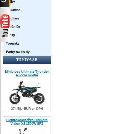
Prilby
Rukavice
Okuliare
Chrániče
Dresy
Topánky
Farby na brzdy
TOP TOVAR
Minicross Ultimate Thunder
49 ccm modrá
374.58,- EUR vr. DPH
Elektrokolobežka Ultimate
Vision X2 1500W ŠPZ