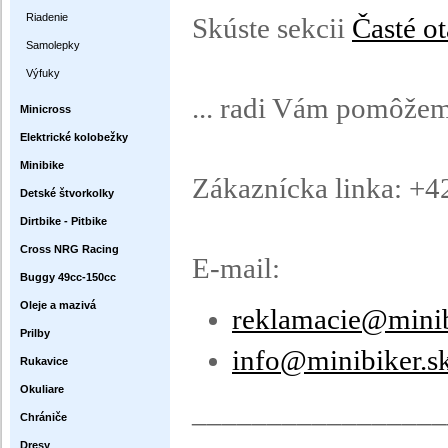
Riadenie
Skúste sekcii
Časté o
Samolepky
Výfuky
... radi Vám pomôžeme
Minicross
Elektrické kolobežky
Minibike
Zákaznícka linka: +4
Detské štvorkolky
Dirtbike - Pitbike
Cross NRG Racing
E-mail:
Buggy 49cc-150cc
Oleje a mazivá
reklamacie@minib
Prilby
info@minibiker.s
Rukavice
Okuliare
_________________
Chrániče
Dresy