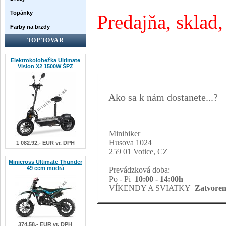
Topánky
Predajňa, sklad
Farby na brzdy
TOP TOVAR
Elektrokolobežka Ultimate
Vision X2 1500W ŠPZ
Ako sa k nám dostanete...?
Minibiker
Husova 1024
1 082.92,- EUR vr. DPH
259 01 Votice, CZ
Minicross Ultimate Thunder
49 ccm modrá
Prevádzková doba:
Po - Pi
10:00 - 14:00h
VÍKENDY A SVIATKY
Zatvore
374.58,- EUR vr. DPH