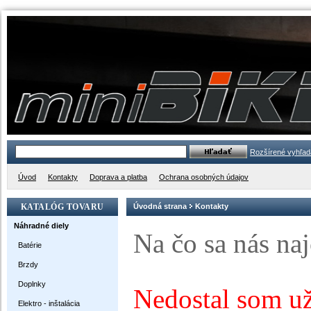
Rozšírené vyhľad
Úvod
Kontakty
Doprava a platba
Ochrana osobných údajov
KATALÓG TOVARU
Úvodná strana
Kontakty
Náhradné diely
Na čo sa nás najč
Batérie
Brzdy
Doplnky
Nedostal som u
Elektro - inštalácia