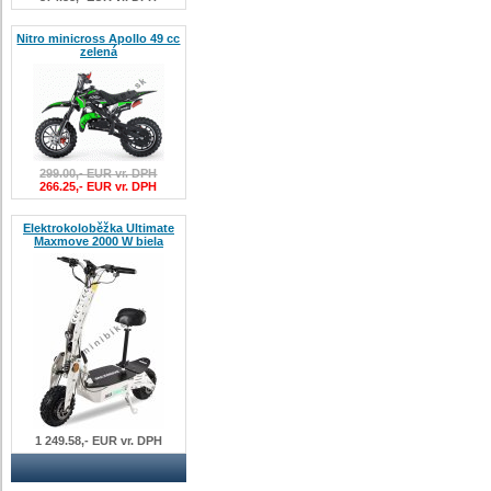
Nitro minicross Apollo 49 cc
zelená
299.00,- EUR vr. DPH
266.25,- EUR vr. DPH
Elektrokoloběžka Ultimate
Maxmove 2000 W biela
1 249.58,- EUR vr. DPH