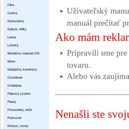
Filtre
Užívateľský manuál
Gufera
manuál prečítať p
Karburátory
Kolesá, ráfiky
Ako mám rekla
Lanka
Ložiská
Pripravili sme pr
Montážny material UNI
Motor
tovaru.
Nabíjačky, konektory
Alebo vás zaujím
Osvetlenie
Ovládánie
_________________
Palivový systém
Plasty
Nenašli ste svo
Pneumatiky, duše
Podvozok
Reťaze, rozety