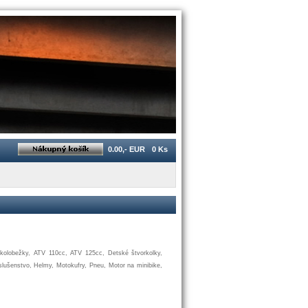
0.00,- EUR
0 Ks
kolobežky
,
ATV
110cc
,
ATV
125cc
,
Detské
štvorkolky
,
slušenstvo
,
Helmy
,
Motokufry
,
Pneu
,
Motor
na
minibike,