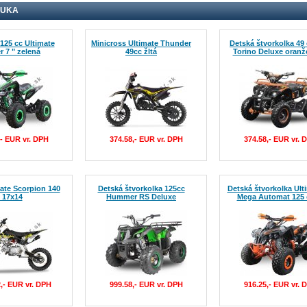
NUKA
125 cc Ultimate
Minicross Ultimate Thunder
Detská štvorkolka 49
 7 " zelená
49cc žltá
Torino Deluxe oranž
,- EUR vr. DPH
374.58,- EUR vr. DPH
374.58,- EUR vr. 
mate Scorpion 140
Detská štvorkolka 125cc
Detská štvorkolka Ult
 17x14
Hummer RS Deluxe
Mega Automat 125 
2,- EUR vr. DPH
999.58,- EUR vr. DPH
916.25,- EUR vr. 