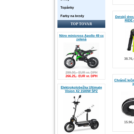
Topánky
Farby na brzdy
Detský dres
RIDE č
TOP TOVAR
Nitro minicross Apollo 49 cc
zelená
38.76,
299.00,- EUR vr. DPH
266.25,- EUR vr. DPH
Chránič krčn
j
Elektrokolobežka Ultimate
Vision X2 1500W ŠPZ
15.96,