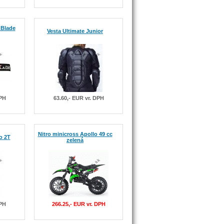
 Blade
Vesta Ultimate Junior
DPH
63.60,- EUR vr. DPH
Nitro minicross Apollo 49 cc
o 2T
zelená
DPH
266.25,- EUR vr. DPH