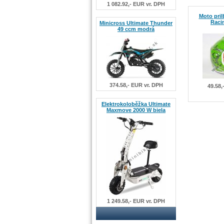
1 082.92,- EUR vr. DPH
Moto pril
Raci
Minicross Ultimate Thunder
49 ccm modrá
374.58,- EUR vr. DPH
49.58,
Elektrokoloběžka Ultimate
Maxmove 2000 W biela
1 249.58,- EUR vr. DPH