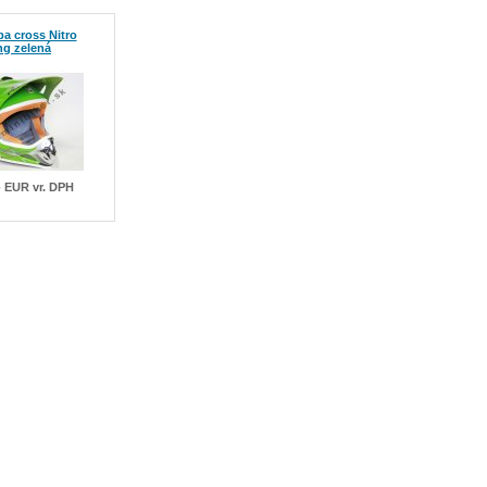
ba cross Nitro
ng zelená
- EUR vr. DPH