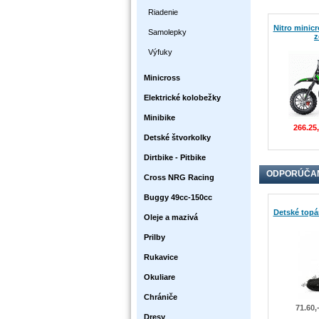
Riadenie
Nitro minicr
Samolepky
z
Výfuky
Minicross
Elektrické kolobežky
Minibike
266.25
Detské štvorkolky
Dirtbike - Pitbike
ODPORÚČA
Cross NRG Racing
Buggy 49cc-150cc
Detské top
Oleje a mazivá
Prilby
Rukavice
Okuliare
Chrániče
71.60,
Dresy