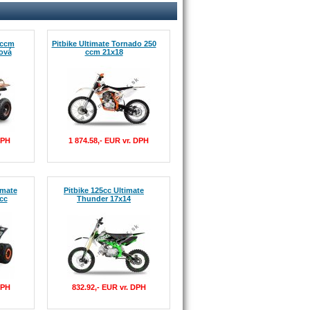
 ccm
Pitbike Ultimate Tornado 250
ová
ccm 21x18
DPH
1 874.58,- EUR vr. DPH
imate
Pitbike 125cc Ultimate
cc
Thunder 17x14
DPH
832.92,- EUR vr. DPH