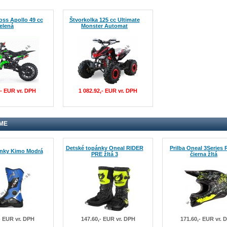
oss Apollo 49 cc
Štvorkolka 125 cc Ultimate
elená
Monster Automat
,- EUR vr. DPH
1 082.92,- EUR vr. DPH
ME
Detské topánky Oneal RIDER
Prilba Oneal 3Series 
ánky Kimo Modrá
PRE žltá 3
čierna žltá
- EUR vr. DPH
147.60,- EUR vr. DPH
171.60,- EUR vr. 