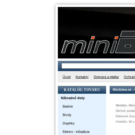
Úvod
Kontakty
Doprava a platba
Ochran
KATALÓG TOVARU
Minibiker.sk -
Náhradné diely
Minibike
,
Mini
Batérie
Obchod
predáv
Brzdy
Elektrické
štvo
Chrániče
,
3D
c
Doplnky
Elektro - inštalácia