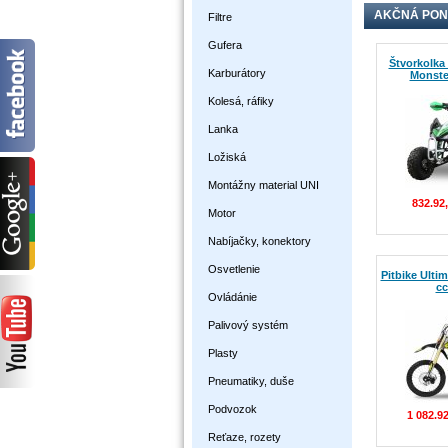
AKČNÁ PO
Filtre
Gufera
Štvorkolka 
Karburátory
Monster
Kolesá, ráfiky
Lanka
Ložiská
Montážny material UNI
832.92
Motor
Nabíjačky, konektory
Osvetlenie
Pitbike Ulti
cc
Ovládánie
Palivový systém
Plasty
Pneumatiky, duše
Podvozok
1 082.9
Reťaze, rozety