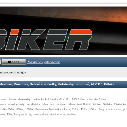
Rozšírené vyhľadávanie
a osobných údajov
 Minibike, Minicross, Detské štvorkolky, Kolobežky motorové, ATV 110, Pitbike
cross
,
Detské
štvorkolky
,
Elektrické
kolobežky
,
ATV
110
,
ATV
125cc
a
Pitbike
125cc
ajúci
náhradné diely pre
Minibike
,
Minicross
,
miniquad
,
Minimotard
Hobbit
,
Pitbike
,
Dirtbike
,
Elektrické
rkolky
500W
,
800W
,
1000W
,
Benzínové
štvorkolky
49ccm
,
110cc
,
125cc
,
150cc
,
Bugy
a
auto
-
moto
prí
arbon
fólie
,
Farby
na
brzdy
,
motocyklové
rukavice
,
moto
okuliare
.