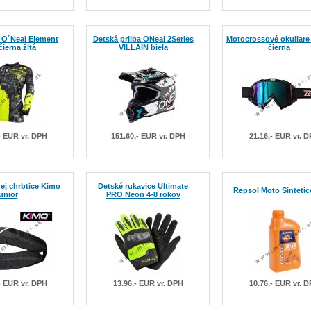
 O´Neal Element
Detská prilba ONeal 2Series
Motocrossové okuliare
ierna žltá
VILLAIN biela
čierna
- EUR vr. DPH
151.60,- EUR vr. DPH
21.16,- EUR vr. 
ej chrbtice Kimo
Detské rukavice Ultimate
Repsol Moto Sintetic
unior
PRO Neon 4-8 rokov
- EUR vr. DPH
13.96,- EUR vr. DPH
10.76,- EUR vr. 