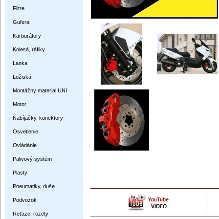
Filtre
Gufera
Karburátory
Kolesá, ráfiky
Lanka
Ložiská
Montážny material UNI
Motor
Nabíjačky, konektory
Osvetlenie
Ovládánie
Palivový systém
Plasty
Pneumatiky, duše
Podvozok
Reťaze, rozety