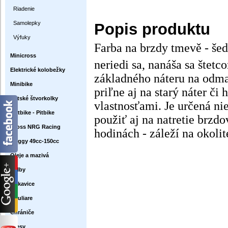
Riadenie
Samolepky
Popis produktu
Výfuky
Farba na brzdy tmevě - šed
Minicross
neriedi sa, nanáša sa štetc
Elektrické kolobežky
základného náteru na odma
Minibike
priľne aj na starý náter či
Detské štvorkolky
vlastnosťami. Je určená n
Dirtbike - Pitbike
použiť aj na natretie brzd
Cross NRG Racing
hodinách - záleží na okolit
Buggy 49cc-150cc
Oleje a mazivá
Prilby
Rukavice
Okuliare
Chrániče
Dresy