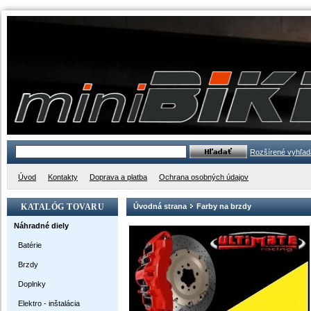
Rozšírené vyhľad
Úvod
Kontakty
Doprava a platba
Ochrana osobných údajov
KATALÓG TOVARU
Úvodná strana
Farby na brzdy
Náhradné diely
Batérie
Brzdy
Doplnky
Elektro - inštalácia