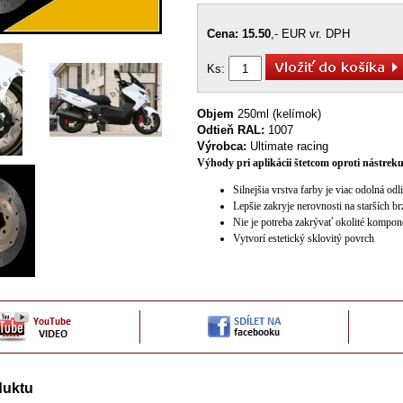
Cena: 15.50
,- EUR vr. DPH
Ks:
Objem
250ml (kelímok)
Odtieň RAL:
1007
Výrobca:
Ultimate racing
Výhody pri aplikácii štetcom oproti nástreku
Silnejšia vrstva farby je viac odolná 
Lepšie zakryje nerovnosti na starších 
Nie je potreba zakrývať okolité kompon
Vytvorí estetický sklovitý povrch
duktu