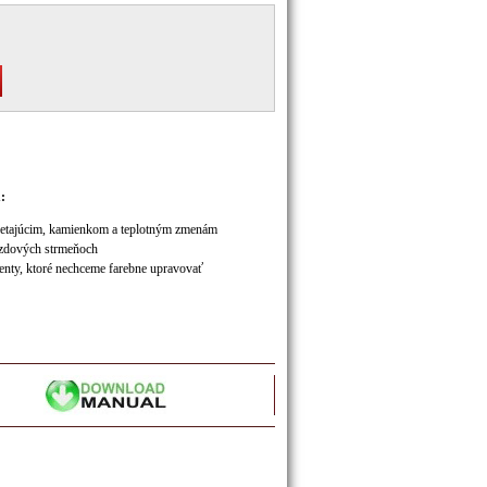
:
odlietajúcim, kamienkom a teplotným zmenám
brzdových strmeňoch
enty, ktoré nechceme farebne upravovať