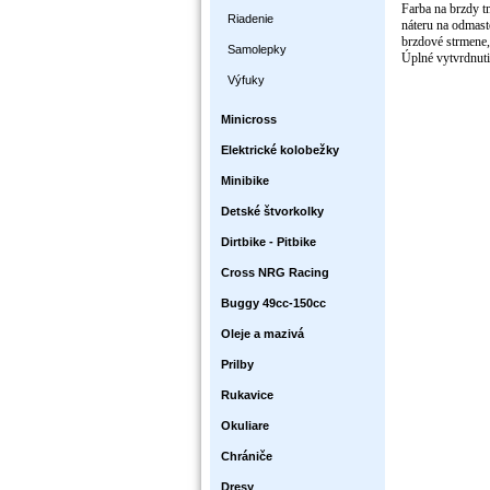
Farba na brzdy tm
Riadenie
náteru na odmaste
brzdové strmene, 
Samolepky
Úplné vytvrdnuti
Výfuky
Minicross
Elektrické kolobežky
Minibike
Detské štvorkolky
Dirtbike - Pitbike
Cross NRG Racing
Buggy 49cc-150cc
Oleje a mazivá
Prilby
Rukavice
Okuliare
Chrániče
Dresy