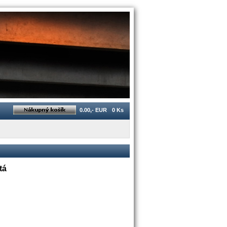
0.00,- EUR
0 Ks
tá