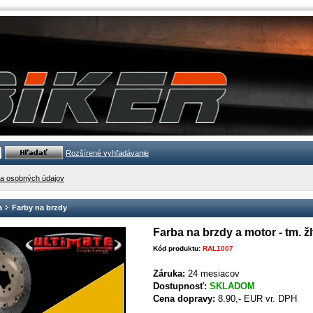
Rozšírené vyhľadávanie
a osobných údajov
a
Farby na brzdy
Farba na brzdy a motor - tm. žl
Kód produktu:
RAL1007
Záruka:
24 mesiacov
Dostupnosť:
SKLADOM
Cena dopravy:
8.90,- EUR vr. DPH