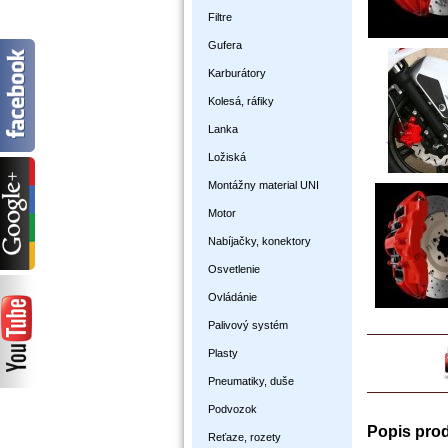
Filtre
Gufera
Karburátory
Kolesá, ráfiky
Lanka
Ložiská
Montážny material UNI
Motor
Nabíjačky, konektory
Osvetlenie
Ovládánie
Palivový systém
Plasty
Pneumatiky, duše
Podvozok
Popis pro
Reťaze, rozety