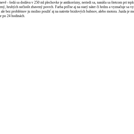
evě - šedá sa dodáva v 250 ml plechovke je antikorózny, neriedi sa, nanáša sa štetcom pri tepl
ný, hrubých nečistôt zbavený povrch. Farba priľne aj na starý náter či hrdzu a vyznačuje sa vy
ale bez problémov ju možno použiť aj na natretie brzdových bubnov, alebo motora. Jazda je možn
e po 24 hodinách.