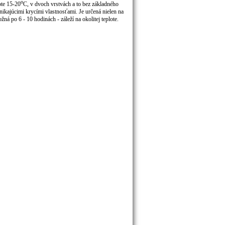
o
ote 15-20
C, v dvoch vrstvách a to bez základného
nikajúcimi krycími vlastnosťami. Je určená nielen na
á po 6 - 10 hodinách - záleží na okolitej teplote.