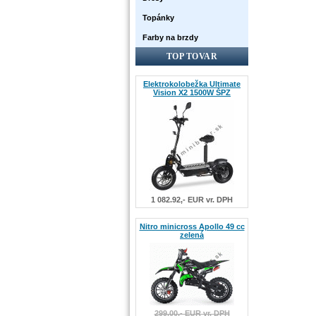
Topánky
Farby na brzdy
TOP TOVAR
Elektrokolobežka Ultimate
Vision X2 1500W ŠPZ
1 082.92,- EUR vr. DPH
Nitro minicross Apollo 49 cc
zelená
299.00,- EUR vr. DPH