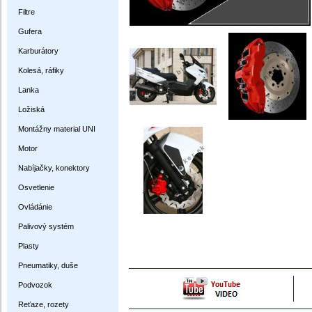
Filtre
Gufera
Karburátory
Kolesá, ráfiky
Lanka
Ložiská
Montážny material UNI
Motor
Nabíjačky, konektory
Osvetlenie
Ovládánie
Palivový systém
Plasty
Pneumatiky, duše
Podvozok
Reťaze, rozety