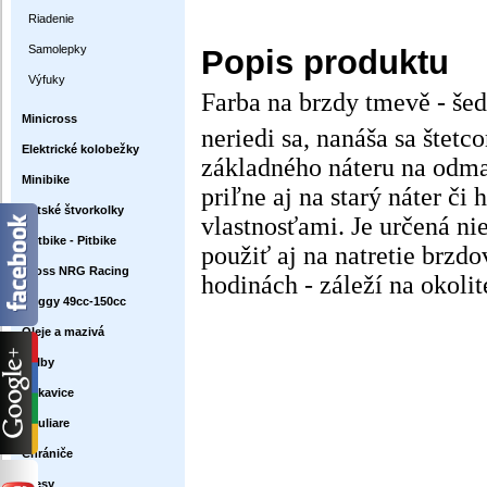
Riadenie
Samolepky
Popis produktu
Výfuky
Farba na brzdy tmevě - šed
Minicross
neriedi sa, nanáša sa štetc
Elektrické kolobežky
základného náteru na odma
Minibike
priľne aj na starý náter či
Detské štvorkolky
vlastnosťami. Je určená n
Dirtbike - Pitbike
použiť aj na natretie brzd
Cross NRG Racing
hodinách - záleží na okolit
Buggy 49cc-150cc
Oleje a mazivá
Prilby
Rukavice
Okuliare
Chrániče
Dresy