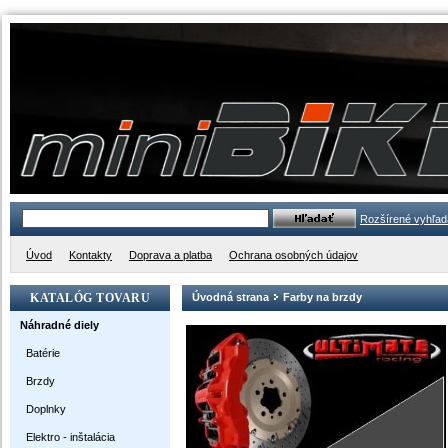
Rozšírené vyhľad
Úvod
Kontakty
Doprava a platba
Ochrana osobných údajov
KATALÓG TOVARU
Úvodná strana
Farby na brzdy
Náhradné diely
Batérie
Brzdy
Doplnky
Elektro - inštalácia