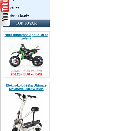
Topánky
Farby na brzdy
TOP TOVAR
Nitro minicross Apollo 49 cc
zelená
299.00,- EUR vr. DPH
266.25,- EUR vr. DPH
Elektrokoloběžka Ultimate
Maxmove 2000 W biela