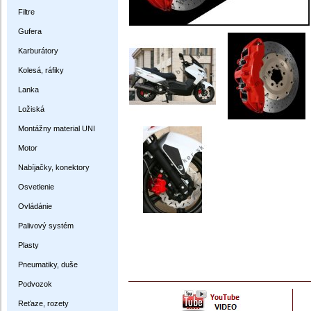
Filtre
Gufera
Karburátory
Kolesá, ráfiky
Lanka
Ložiská
Montážny material UNI
Motor
Nabíjačky, konektory
Osvetlenie
Ovládánie
Palivový systém
Plasty
Pneumatiky, duše
Podvozok
Reťaze, rozety