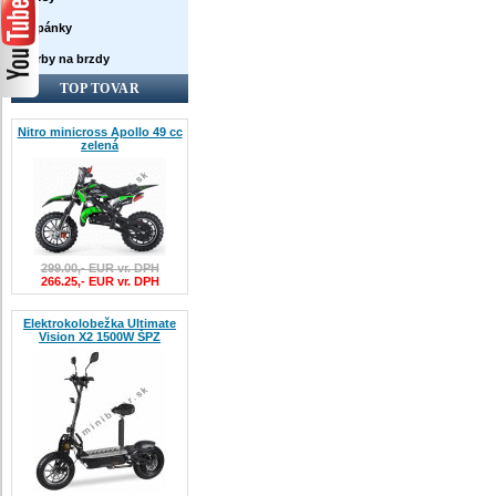
Topánky
Farby na brzdy
TOP TOVAR
Nitro minicross Apollo 49 cc
zelená
299.00,- EUR vr. DPH
266.25,- EUR vr. DPH
Elektrokolobežka Ultimate
Vision X2 1500W ŠPZ