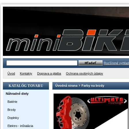
Rozšírené vyhľad
Úvod
Kontakty
Doprava a platba
Ochrana osobných údajov
KATALÓG TOVARU
Úvodná strana
Farby na brzdy
Náhradné diely
Batérie
Brzdy
Doplnky
Elektro - inštalácia