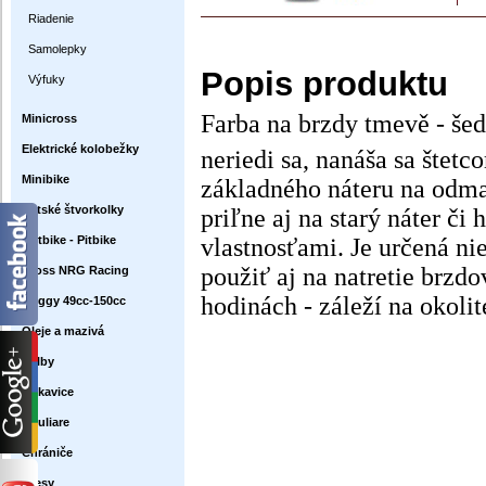
Riadenie
Samolepky
Popis produktu
Výfuky
Farba na brzdy tmevě - šed
Minicross
Elektrické kolobežky
neriedi sa, nanáša sa štetc
Minibike
základného náteru na odma
Detské štvorkolky
priľne aj na starý náter či
vlastnosťami. Je určená n
Dirtbike - Pitbike
použiť aj na natretie brzd
Cross NRG Racing
hodinách - záleží na okolit
Buggy 49cc-150cc
Oleje a mazivá
Prilby
Rukavice
Okuliare
Chrániče
Dresy