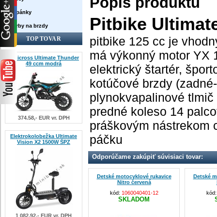
Popis produktu
Topánky
Pitbike Ultima
Farby na brzdy
pitbike 125 cc je vhod
TOP TOVAR
má výkonný motor YX 1
Minicross Ultimate Thunder
49 ccm modrá
elektrický štartér, špor
kotúčové brzdy (zadné-
plynokvapalinové tlmič
predné koleso 14 palco
374.58,- EUR vr. DPH
práškovým nástrekom c
páčku
Elektrokolobežka Ultimate
Vision X2 1500W ŠPZ
Odporúčame zakúpiť súvisiaci tovar:
Detské motocyklové rukavice
Detské m
Nitro červená
kód:
1060040401-12
kód
SKLADOM
1 082.92,- EUR vr. DPH