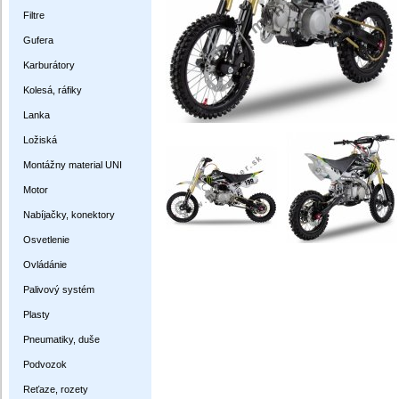
Filtre
Gufera
Karburátory
Kolesá, ráfiky
Lanka
Ložiská
Montážny material UNI
Motor
Nabíjačky, konektory
Osvetlenie
Ovládánie
Palivový systém
Plasty
Pneumatiky, duše
Podvozok
Reťaze, rozety