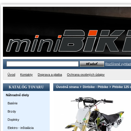
Rozšírené vyhľad
Úvod
Kontakty
Doprava a platba
Ochrana osobných údajov
KATALÓG TOVARU
Úvodná strana
Dirtbike - Pitbike
Pitbike 125
Náhradné diely
Batérie
Brzdy
Doplnky
Elektro - inštalácia