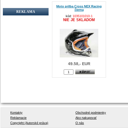
Moto prilba Cross NEX Racing
čierna
REKLAMA
kód:
1035101010-1
NIE JE SKLADOM
49.58,- EUR
Kontakty
Obchodné podmienky
Reklamacie
Ako nakupovať
Copyright (Autorské práva)
O nás