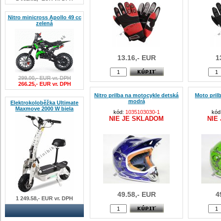
Nitro minicross Apollo 49 cc
zelená
13.16,- EUR
1
299.00,- EUR vr. DPH
266.25,- EUR vr. DPH
Nitro prilba na motocykle detská
Moto pril
modrá
Elektrokoloběžka Ultimate
Maxmove 2000 W biela
kód:
1035103030-1
kód
NIE JE SKLADOM
NIE
49.58,- EUR
4
1 249.58,- EUR vr. DPH