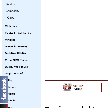
Riadenie
Samolepky
Výfuky
Minicross
Elektrické kolobežky
Minibike
Detské štvorkolky
Dirtbike - Pitbike
Cross NRG Racing
Buggy 49cc-150cc
Oleje a mazivá
Prilby
Rukavice
Okuliare
Chrániče
Dresy