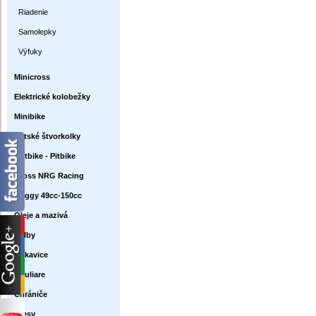
Riadenie
Samolepky
Výfuky
Minicross
Elektrické kolobežky
Minibike
Detské štvorkolky
Dirtbike - Pitbike
Cross NRG Racing
Buggy 49cc-150cc
Oleje a mazivá
Prilby
Rukavice
Okuliare
Chrániče
Dresy