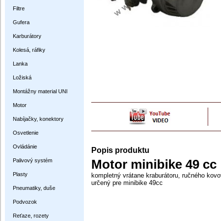
Filtre
Gufera
Karburátory
Kolesá, ráfiky
Lanka
Ložiská
Montážny material UNI
Motor
Nabíjačky, konektory
Osvetlenie
Ovládánie
Popis produktu
Palivový systém
Motor minibike 49 cc
Plasty
kompletný vrátane kraburátoru, ručného kovo
určený pre minibike 49cc
Pneumatiky, duše
Podvozok
Reťaze, rozety