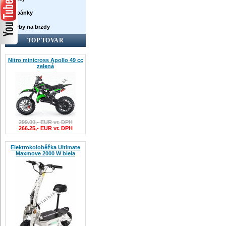
Topánky
Farby na brzdy
TOP TOVAR
Nitro minicross Apollo 49 cc
zelená
299.00,- EUR vr. DPH
266.25,- EUR vr. DPH
Elektrokoloběžka Ultimate
Maxmove 2000 W biela