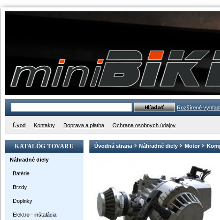
Rozšírené vyhľad
Úvod
Kontakty
Doprava a platba
Ochrana osobných údajov
KATALÓG TOVARU
Úvodná strana
Náhradné diely
Motor
Komp
Náhradné diely
Batérie
Brzdy
Doplnky
Elektro - inštalácia