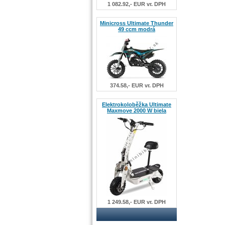
1 082.92,- EUR vr. DPH
Minicross Ultimate Thunder
49 ccm modrá
374.58,- EUR vr. DPH
Elektrokoloběžka Ultimate
Maxmove 2000 W biela
1 249.58,- EUR vr. DPH