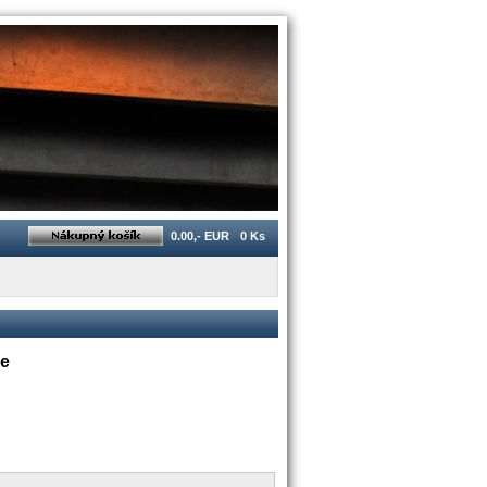
0.00,- EUR
0 Ks
ze