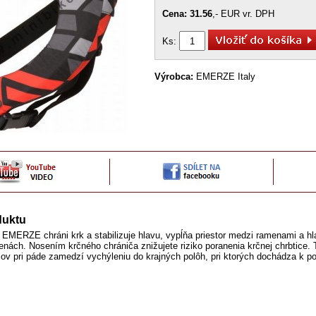
Cena: 31.56
,- EUR vr. DPH
Ks:
Výrobca:
EMERZE Italy
duktu
 EMERZE chráni krk a stabilizuje hlavu, vypĺňa priestor medzi ramenami a hl
nách. Nosením krčného chrániča znižujete riziko poranenia krčnej chrbtice. 
ov pri páde zamedzí vychýleniu do krajných polôh, pri ktorých dochádza k po