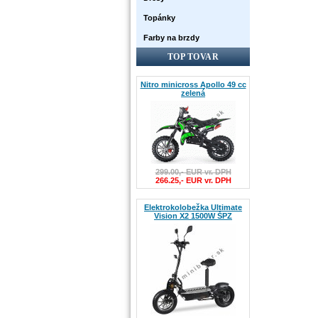
Topánky
Farby na brzdy
TOP TOVAR
Nitro minicross Apollo 49 cc
zelená
299.00,- EUR vr. DPH
266.25,- EUR vr. DPH
Elektrokolobežka Ultimate
Vision X2 1500W ŠPZ