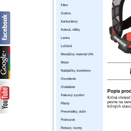
Filtre
Gufera
Karburátory
Kolesá, ráfiky
Lanka
Ložiská
Montážny material UNI
Motor
Nabíjačky, konektory
Osvetlenie
Ovládánie
Popis pro
Palivový systém
Krčná chránič
pevne na rame
Plasty
krčných stavc
Pneumatiky, duše
Podvozok
Reťaze, rozety