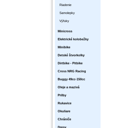
Riadenie
Samolepky
Výfuky
Minicross
Elektrické kolobežky
Minibike
Detské štvorkolky
Dirtbike - Pitbike
Cross NRG Racing
Buggy 49cc-150cc
Oleje a mazivá
Prilby
Rukavice
Okuliare
Chrániče
Dresy