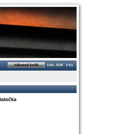
0.00,- EUR
0 Ks
iatočka