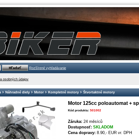
Rozšírené vyhľadávanie
a osobných údajov
a
Náhradné diely
Motor
Kompletné motory
Štvortaktné motory
Motor 125cc poloautomat + sp
Kód produktu:
501002
Záruka:
24 měsíců
Dostupnosť:
SKLADOM
Cena dopravy:
8.90,- EUR vr. DPH