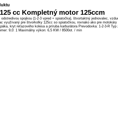
duktu
 125 cc Kompletný motor 125ccm
 odstredivou spojkou (1-2-3 vpred + spiatočka), štvortaktný jednovalec, vzduc
iac využívaný pre štvorkolky 125cc so spiatočkou, rovnako ako pre motokáry 
a páka, kryt reťazového kolesa a príruba karburátora Prevodovka: 1-2-3-R Typ
er: 9,0: 1 Maximálny výkon: 6,5 KW / 8500ot. / min