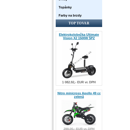
Topánky
Farby na brzdy
TOP TOVAR
Elektrokolobežka Ultimate
Vision X2 1500W ŠPZ
1 082.92,- EUR vr. DPH
Nitro minicross Apollo 49 cc
zelená
299.00,- EUR vr. DPH