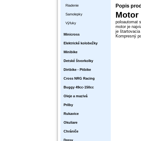
Popis pro
Riadenie
Motor
Samolepky
poloautomat s
Výfuky
motor je najv
je štartovaci
Minicross
Kompresný pom
Elektrické kolobežky
Minibike
Detské štvorkolky
Dirtbike - Pitbike
Cross NRG Racing
Buggy 49cc-150cc
Oleje a mazivá
Prilby
Rukavice
Okuliare
Chrániče
Dresy