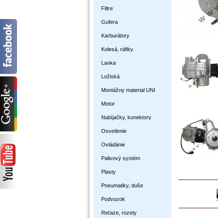
Filtre
Gufera
Karburátory
Kolesá, ráfiky
Lanka
Ložiská
Montážny material UNI
Motor
Nabíjačky, konektory
Osvetlenie
Ovládánie
Palivový systém
Plasty
Pneumatiky, duše
Podvozok
Reťaze, rozety