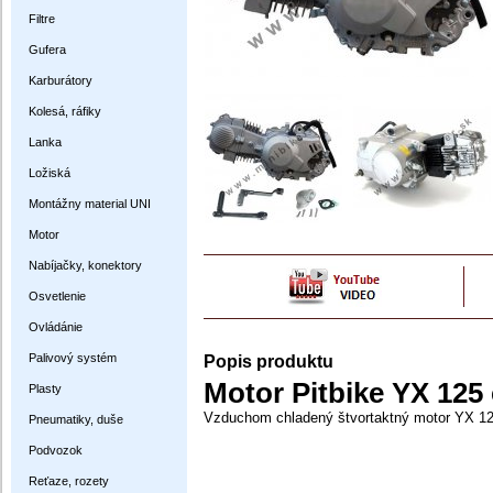
Filtre
Gufera
Karburátory
Kolesá, ráfiky
Lanka
Ložiská
Montážny material UNI
Motor
Nabíjačky, konektory
Osvetlenie
Ovládánie
Palivový systém
Popis produktu
Motor Pitbike YX 125
Plasty
Vzduchom chladený štvortaktný motor YX 12
Pneumatiky, duše
Podvozok
Reťaze, rozety