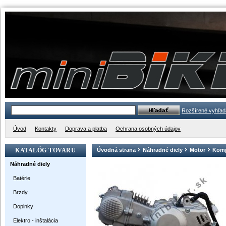
Rozšírené vyhľad
Úvod
Kontakty
Doprava a platba
Ochrana osobných údajov
KATALÓG TOVARU
Úvodná strana
Náhradné diely
Motor
Komp
Náhradné diely
Batérie
Brzdy
Doplnky
Elektro - inštalácia