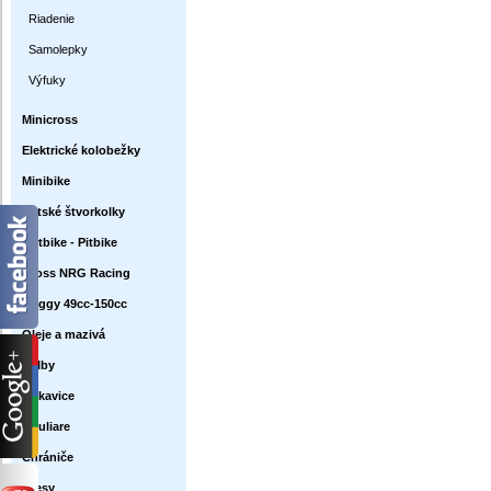
Riadenie
Samolepky
Výfuky
Minicross
Elektrické kolobežky
Minibike
Detské štvorkolky
Dirtbike - Pitbike
Cross NRG Racing
Buggy 49cc-150cc
Oleje a mazivá
Prilby
Rukavice
Okuliare
Chrániče
Dresy