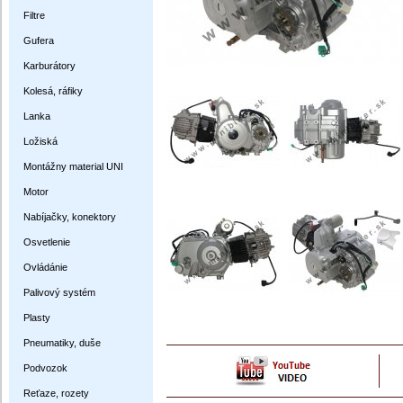
Filtre
Gufera
Karburátory
Kolesá, ráfiky
Lanka
Ložiská
Montážny material UNI
Motor
Nabíjačky, konektory
Osvetlenie
Ovládánie
Palivový systém
Plasty
Pneumatiky, duše
Podvozok
Reťaze, rozety