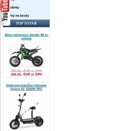
Topánky
Farby na brzdy
TOP TOVAR
Nitro minicross Apollo 49 cc
zelená
299.00,- EUR vr. DPH
266.25,- EUR vr. DPH
Elektrokolobežka Ultimate
Vision X2 1500W ŠPZ