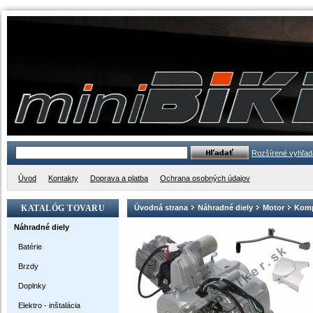
Rozšírené vyhľad
Úvod
Kontakty
Doprava a platba
Ochrana osobných údajov
KATALÓG TOVARU
Úvodná strana
Náhradné diely
Motor
Komp
Náhradné diely
Batérie
Brzdy
Doplnky
Elektro - inštalácia