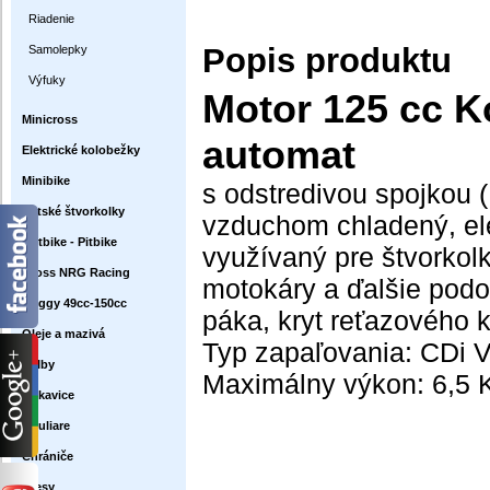
Riadenie
Popis produktu
Samolepky
Výfuky
Motor 125 cc 
Minicross
automat
Elektrické kolobežky
Minibike
s odstredivou spojkou 
Detské štvorkolky
vzduchom chladený, elek
Dirtbike - Pitbike
využívaný pre štvorkol
Cross NRG Racing
motokáry a ďalšie podob
Buggy 49cc-150cc
páka, kryt reťazového 
Oleje a mazivá
Typ zapaľovania: CDi V
Prilby
Maximálny výkon: 6,5 K
Rukavice
Okuliare
Chrániče
Dresy