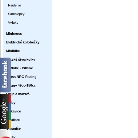
Riadenie
Samolepky
Výfuky
Minicross
Elektrické kolobežky
Minibike
Detské štvorkolky
Dirtbike - Pitbike
Cross NRG Racing
Buggy 49cc-150cc
Oleje a mazivá
Prilby
Rukavice
Okuliare
Chrániče
Dresy