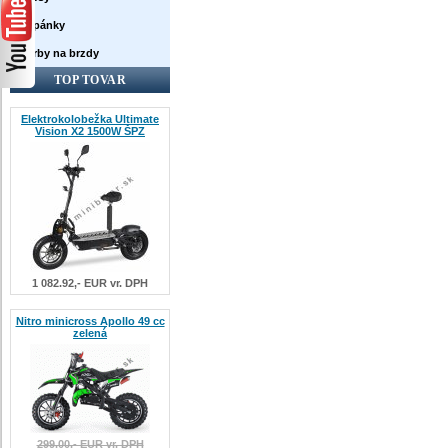
Topánky
Farby na brzdy
TOP TOVAR
Elektrokolobežka Ultimate
Vision X2 1500W ŠPZ
1 082.92,- EUR vr. DPH
Nitro minicross Apollo 49 cc
zelená
299.00,- EUR vr. DPH