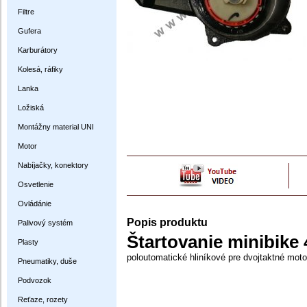
Filtre
Gufera
Karburátory
Kolesá, ráfiky
Lanka
Ložiská
Montážny material UNI
Motor
Nabíjačky, konektory
Osvetlenie
Ovládánie
Popis produktu
Palivový systém
Štartovanie minibike
Plasty
poloutomatické hliníkové pre dvojtaktné moto
Pneumatiky, duše
Podvozok
Reťaze, rozety