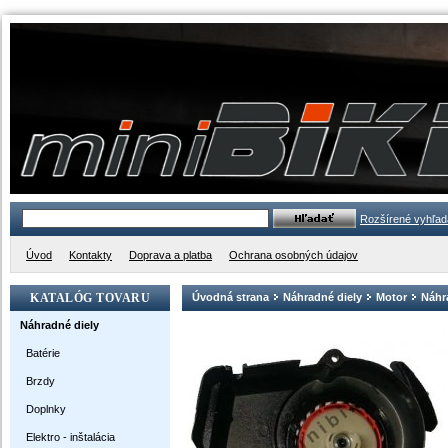
Rozšírené vyhľad
Úvod
Kontakty
Doprava a platba
Ochrana osobných údajov
KATALÓG TOVARU
Úvodná strana
Náhradné diely
Motor
Náhra
Náhradné diely
Batérie
Brzdy
Doplnky
Elektro - inštalácia