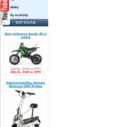
Topánky
Farby na brzdy
TOP TOVAR
Nitro minicross Apollo 49 cc
zelená
299.00,- EUR vr. DPH
266.25,- EUR vr. DPH
Elektrokoloběžka Ultimate
Maxmove 2000 W biela