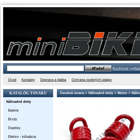
Rozšírené vyhľad
Úvod
Kontakty
Doprava a platba
Ochrana osobných údajov
KATALÓG TOVARU
Úvodná strana
Náhradné diely
Motor
Náhra
Náhradné diely
Batérie
Brzdy
Doplnky
Elektro - inštalácia