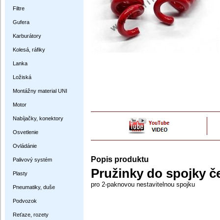
Filtre
Gufera
Karburátory
Kolesá, ráfiky
Lanka
Ložiská
Montážny material UNI
Motor
Nabíjačky, konektory
Osvetlenie
Ovládánie
Popis produktu
Palivový systém
Pružinky do spojky č
Plasty
pro 2-paknovou nestavitelnou spojku
Pneumatiky, duše
Podvozok
Reťaze, rozety