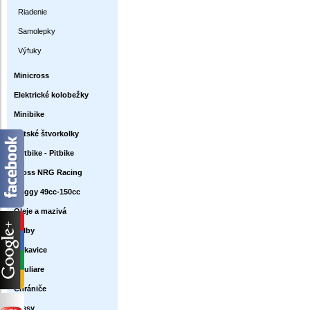
Riadenie
Samolepky
Výfuky
Minicross
Elektrické kolobežky
Minibike
Detské štvorkolky
Dirtbike - Pitbike
Cross NRG Racing
Buggy 49cc-150cc
Oleje a mazivá
Prilby
Rukavice
Okuliare
Chrániče
Dresy