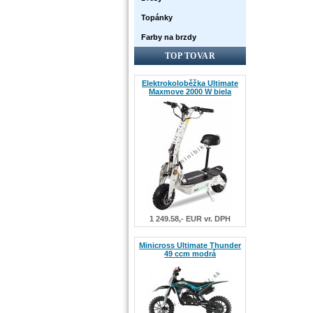
Topánky
Farby na brzdy
TOP TOVAR
Elektrokoloběžka Ultimate
Maxmove 2000 W biela
1 249.58,- EUR vr. DPH
Minicross Ultimate Thunder
49 ccm modrá