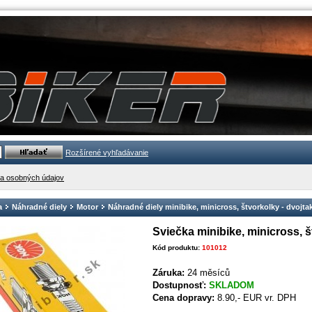
Rozšírené vyhľadávanie
a osobných údajov
a
Náhradné diely
Motor
Náhradné diely minibike, minicross, štvorkolky - dvojt
Sviečka minibike, minicross,
Kód produktu:
101012
Záruka:
24 měsíců
Dostupnosť:
SKLADOM
Cena dopravy:
8.90,- EUR vr. DPH