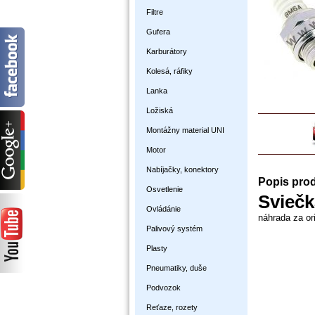
Filtre
Gufera
Karburátory
Kolesá, ráfiky
Lanka
Ložiská
Montážny material UNI
Motor
Nabíjačky, konektory
Popis pro
Osvetlenie
Sviečk
Ovládánie
náhrada za or
Palivový systém
Plasty
Pneumatiky, duše
Podvozok
Reťaze, rozety