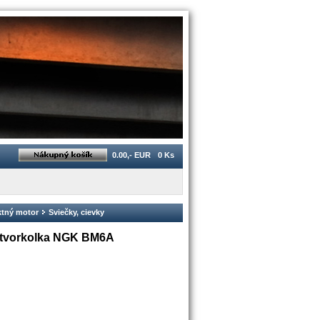
0.00,- EUR
0 Ks
aktný motor
Sviečky, cievky
 štvorkolka NGK BM6A