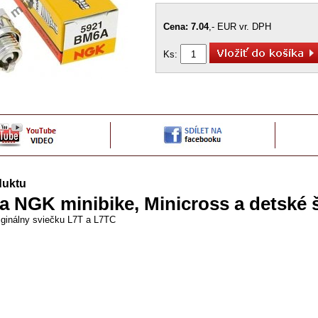
Cena: 7.04
,- EUR vr. DPH
Ks:
duktu
a NGK minibike, Minicross a detské 
iginálny sviečku L7T a L7TC