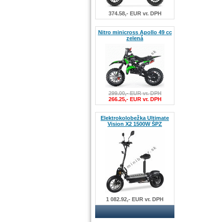
374.58,- EUR vr. DPH
Nitro minicross Apollo 49 cc
zelená
299.00,- EUR vr. DPH
266.25,- EUR vr. DPH
Elektrokolobežka Ultimate
Vision X2 1500W ŠPZ
1 082.92,- EUR vr. DPH