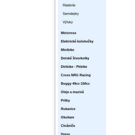
Riadenie
Samolepky
Výfuky
Minicross
Elektrické kolobežky
Minibike
Detské štvorkolky
Dirtbike - Pitbike
Cross NRG Racing
Buggy 49cc-150cc
Oleje a mazivá
Prilby
Rukavice
Okuliare
Chrániče
Dresy