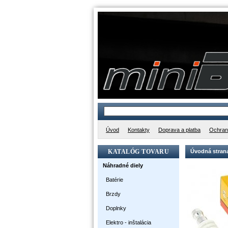
Úvod
Kontakty
Doprava a platba
Ochran
KATALÓG TOVARU
Úvodná stran
Náhradné diely
Batérie
Brzdy
Doplnky
Elektro - inštalácia