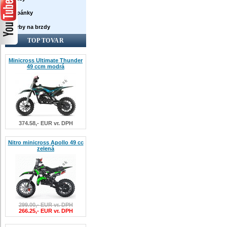
Topánky
Farby na brzdy
TOP TOVAR
Minicross Ultimate Thunder
49 ccm modrá
374.58,- EUR vr. DPH
Nitro minicross Apollo 49 cc
zelená
299.00,- EUR vr. DPH
266.25,- EUR vr. DPH