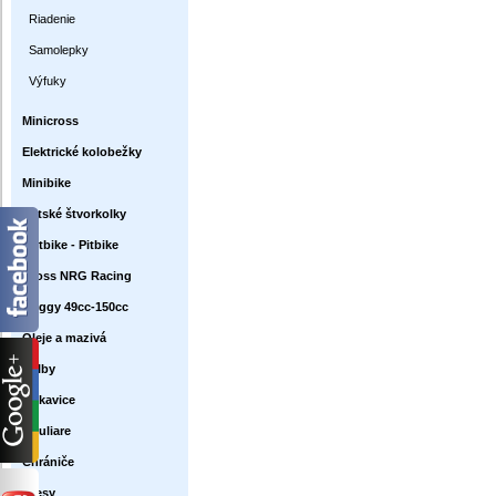
Riadenie
Samolepky
Výfuky
Minicross
Elektrické kolobežky
Minibike
Detské štvorkolky
Dirtbike - Pitbike
Cross NRG Racing
Buggy 49cc-150cc
Oleje a mazivá
Prilby
Rukavice
Okuliare
Chrániče
Dresy