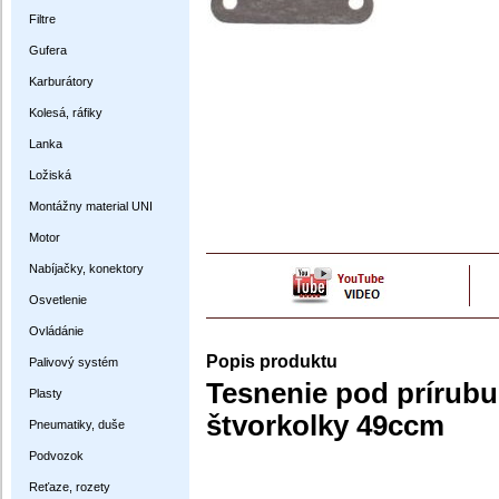
Filtre
Gufera
Karburátory
Kolesá, ráfiky
Lanka
Ložiská
Montážny material UNI
Motor
Nabíjačky, konektory
Osvetlenie
Ovládánie
Popis produktu
Palivový systém
Tesnenie pod prírubu
Plasty
štvorkolky 49ccm
Pneumatiky, duše
Podvozok
Reťaze, rozety