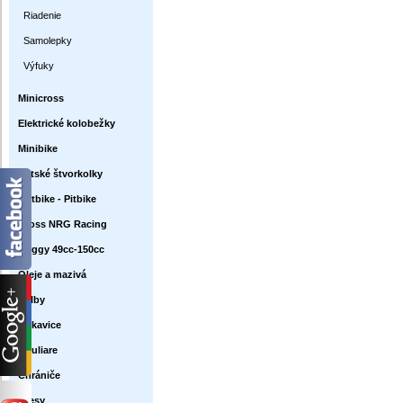
Riadenie
Samolepky
Výfuky
Minicross
Elektrické kolobežky
Minibike
Detské štvorkolky
Dirtbike - Pitbike
Cross NRG Racing
Buggy 49cc-150cc
Oleje a mazivá
Prilby
Rukavice
Okuliare
Chrániče
Dresy