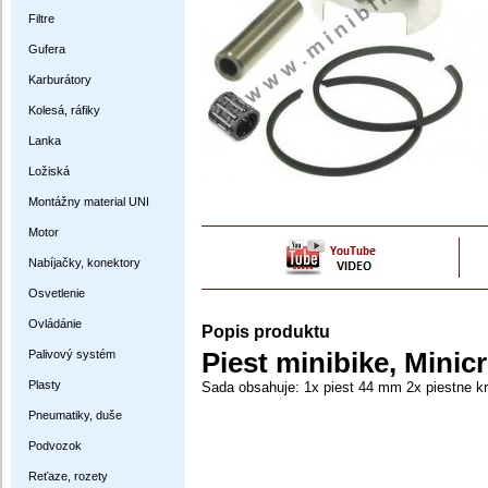
Filtre
Gufera
Karburátory
Kolesá, ráfiky
Lanka
Ložiská
Montážny material UNI
Motor
Nabíjačky, konektory
Osvetlenie
Ovládánie
Popis produktu
Palivový systém
Piest minibike, Minic
Plasty
Sada obsahuje: 1x piest 44 mm 2x piestne k
Pneumatiky, duše
Podvozok
Reťaze, rozety