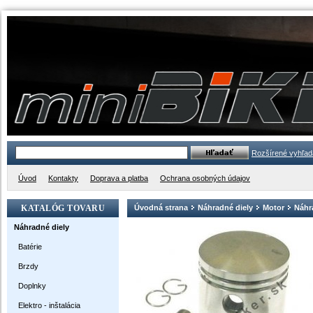
Rozšírené vyhľad
Úvod
Kontakty
Doprava a platba
Ochrana osobných údajov
KATALÓG TOVARU
Úvodná strana
Náhradné diely
Motor
Náhra
Náhradné diely
Batérie
Brzdy
Doplnky
Elektro - inštalácia