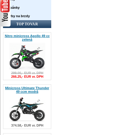
Topánky
Farby na brzdy
TOP TOVAR
Nitro minicross Apollo 49 cc
zelená
299.00,- EUR vr. DPH
266.25,- EUR vr. DPH
Minicross Ultimate Thunder
49 ccm modrá
374.58,- EUR vr. DPH