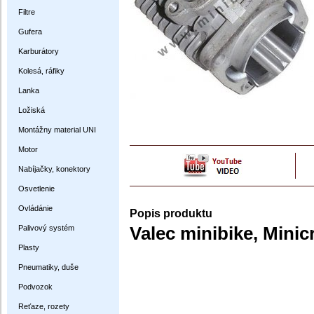
Filtre
Gufera
Karburátory
Kolesá, ráfiky
Lanka
Ložiská
Montážny material UNI
Motor
Nabíjačky, konektory
Osvetlenie
Ovládánie
Popis produktu
Palivový systém
Valec minibike, Mini
Plasty
Pneumatiky, duše
Podvozok
Reťaze, rozety