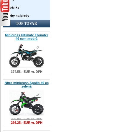
Topánky
Farby na brzdy
TOP TOVAR
Minicross Ultimate Thunder
49 ccm modrá
374.58,- EUR vr. DPH
Nitro minicross Apollo 49 cc
zelená
299.00,- EUR vr. DPH
266.25,- EUR vr. DPH