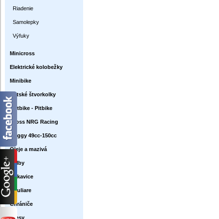
Riadenie
Samolepky
Výfuky
Minicross
Elektrické kolobežky
Minibike
Detské štvorkolky
Dirtbike - Pitbike
Cross NRG Racing
Buggy 49cc-150cc
Oleje a mazivá
Prilby
Rukavice
Okuliare
Chrániče
Dresy