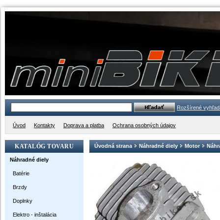
Rozšírené vyhľad
Úvod
Kontakty
Doprava a platba
Ochrana osobných údajov
KATALÓG TOVARU
Úvodná strana
Náhradné diely
Motor
Náhra
Náhradné diely
Batérie
Brzdy
Doplnky
Elektro - inštalácia