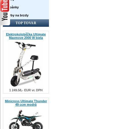
Topánky
Farby na brzdy
TOP TOVAR
Elektrokoloběžka Ultimate
Maxmove 2000 W biela
1 249.58,- EUR vr. DPH
Minicross Ultimate Thunder
49 ccm modrá