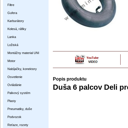
Filtre
Gufera
Karburátory
Kolesá, ráfiky
Lanka
Ložiská
Montážny material UNI
Motor
Nabíjačky, konektory
Osvetlenie
Popis produktu
Ovládánie
Duša 6 palcov Deli pr
Palivový systém
Plasty
Pneumatiky, duše
Podvozok
Reťaze, rozety