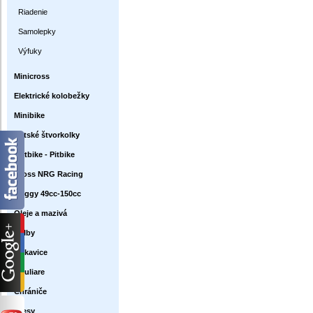
Riadenie
Samolepky
Výfuky
Minicross
Elektrické kolobežky
Minibike
Detské štvorkolky
Dirtbike - Pitbike
Cross NRG Racing
Buggy 49cc-150cc
Oleje a mazivá
Prilby
Rukavice
Okuliare
Chrániče
Dresy