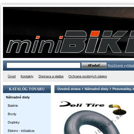
Rozšírené vyhľad
Úvod
Kontakty
Doprava a platba
Ochrana osobných údajov
KATALÓG TOVARU
Úvodná strana
Náhradné diely
Pneumatiky, 
Náhradné diely
Batérie
Brzdy
Doplnky
Elektro - inštalácia