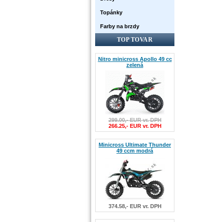
Topánky
Farby na brzdy
TOP TOVAR
Nitro minicross Apollo 49 cc
zelená
299.00,- EUR vr. DPH
266.25,- EUR vr. DPH
Minicross Ultimate Thunder
49 ccm modrá
374.58,- EUR vr. DPH