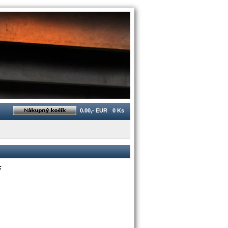
0.00,- EUR
0 Ks
F