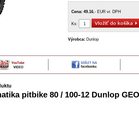
Cena: 49.16
,- EUR vr. DPH
Ks:
Výrobca:
Dunlop
duktu
atika pitbike 80 / 100-12 Dunlop 