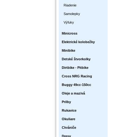
Riadenie
Samolepky
Výfuky
Minicross
Elektrické kolobežky
Minibike
Detské štvorkolky
Dirtbike - Pitbike
Cross NRG Racing
Buggy 49cc-150cc
Oleje a mazivá
Prilby
Rukavice
Okuliare
Chrániče
Dresy