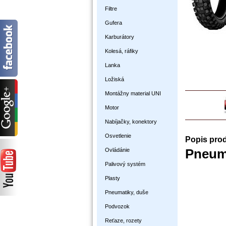
Filtre
Gufera
Karburátory
Kolesá, ráfiky
Lanka
Ložiská
Montážny material UNI
Motor
Nabíjačky, konektory
Osvetlenie
Popis pro
Ovládánie
Pneum
Palivový systém
Plasty
Pneumatiky, duše
Podvozok
Reťaze, rozety