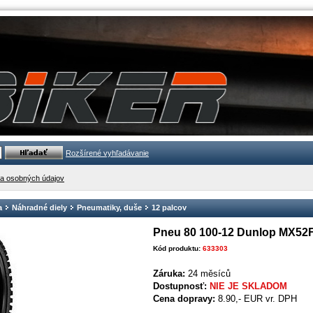
Rozšírené vyhľadávanie
a osobných údajov
a
Náhradné diely
Pneumatiky, duše
12 palcov
Pneu 80 100-12 Dunlop MX52
Kód produktu:
633303
Záruka:
24 měsíců
Dostupnosť:
NIE JE SKLADOM
Cena dopravy:
8.90,- EUR vr. DPH