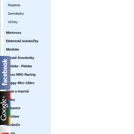
Riadenie
Samolepky
Výfuky
Minicross
Elektrické kolobežky
Minibike
Detské štvorkolky
Dirtbike - Pitbike
Cross NRG Racing
Buggy 49cc-150cc
Oleje a mazivá
Prilby
Rukavice
Okuliare
Chrániče
Dresy