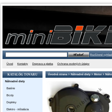
Rozšírené vyhľad
Úvod
Kontakty
Doprava a platba
Ochrana osobných údajov
KATALÓG TOVARU
Úvodná strana
Náhradné diely
Motor
Náhr
Náhradné diely
Batérie
Brzdy
Doplnky
Elektro - inštalácia