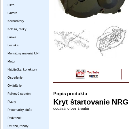
Filtre
Gufera
Karburátory
Kolesá, ráfiky
Lanka
Ložiská
Montážny material UNI
Motor
Nabíjačky, konektory
Osvetlenie
Ovládánie
Popis produktu
Palivový systém
Kryt štartovanie NRG
Plasty
dodáváno bez šroubů
Pneumatiky, duše
Podvozok
Reťaze, rozety