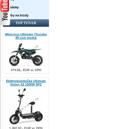
Topánky
Farby na brzdy
TOP TOVAR
Minicross Ultimate Thunder
49 ccm modrá
374.58,- EUR vr. DPH
Elektrokolobežka Ultimate
Vision X2 1500W ŠPZ
1 082.92,- EUR vr. DPH