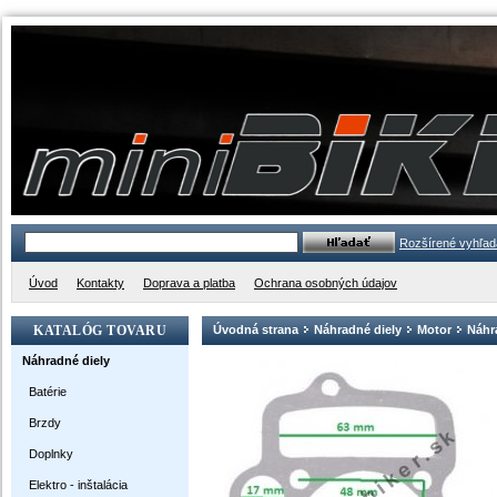
Rozšírené vyhľad
Úvod
Kontakty
Doprava a platba
Ochrana osobných údajov
KATALÓG TOVARU
Úvodná strana
Náhradné diely
Motor
Náhra
Náhradné diely
Batérie
Brzdy
Doplnky
Elektro - inštalácia