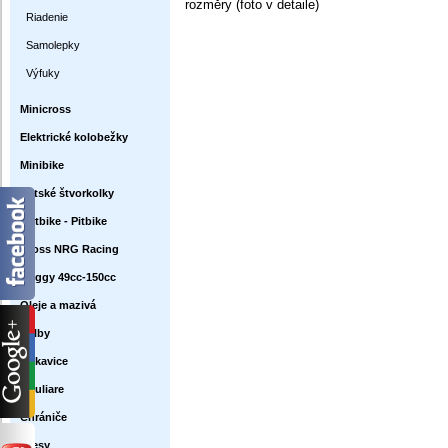
rozměry (foto v detaile)
Riadenie
Samolepky
Výfuky
Minicross
Elektrické kolobežky
Minibike
Detské štvorkolky
Dirtbike - Pitbike
Cross NRG Racing
Buggy 49cc-150cc
Oleje a mazivá
Prilby
Rukavice
Okuliare
Chrániče
Dresy