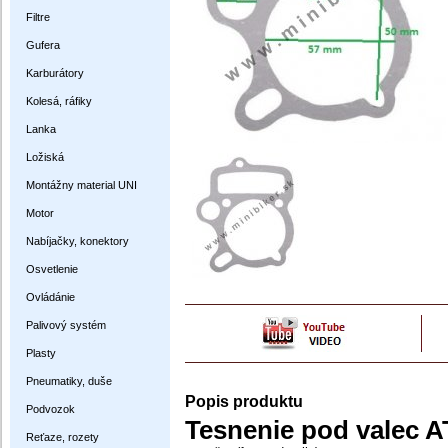
Filtre
Gufera
Karburátory
Kolesá, ráfiky
Lanka
Ložiská
Montážny material UNI
Motor
Nabíjačky, konektory
Osvetlenie
Ovládánie
Palivový systém
Plasty
Pneumatiky, duše
Popis produktu
Podvozok
Tesnenie pod valec A
Reťaze, rozety