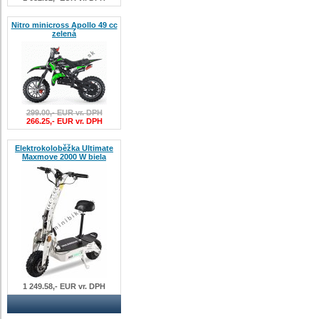
Nitro minicross Apollo 49 cc
zelená
299.00,- EUR vr. DPH
266.25,- EUR vr. DPH
Elektrokoloběžka Ultimate
Maxmove 2000 W biela
1 249.58,- EUR vr. DPH