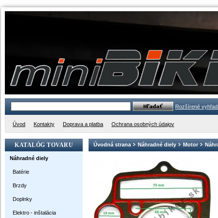
Rozšírené vyhľad
Úvod
Kontakty
Doprava a platba
Ochrana osobných údajov
KATALÓG TOVARU
Úvodná strana
Náhradné diely
Motor
Náhra
Náhradné diely
Batérie
Brzdy
Doplnky
Elektro - inštalácia