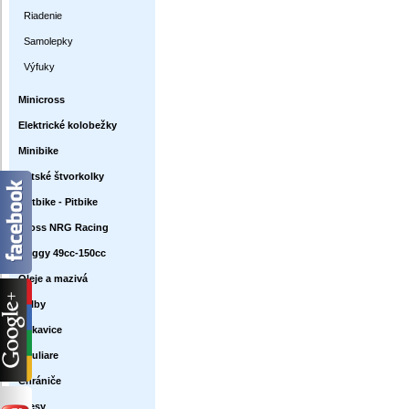
Riadenie
Samolepky
Výfuky
Minicross
Elektrické kolobežky
Minibike
Detské štvorkolky
Dirtbike - Pitbike
Cross NRG Racing
Buggy 49cc-150cc
Oleje a mazivá
Prilby
Rukavice
Okuliare
Chrániče
Dresy