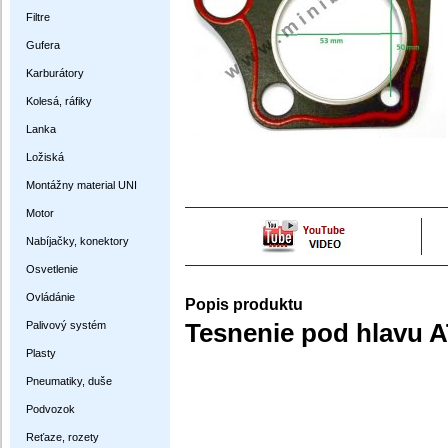
Filtre
Gufera
Karburátory
Kolesá, ráfiky
Lanka
Ložiská
Montážny material UNI
Motor
Nabíjačky, konektory
Osvetlenie
Ovládánie
Popis produktu
Palivový systém
Tesnenie pod hlavu A
Plasty
Pneumatiky, duše
Podvozok
Reťaze, rozety