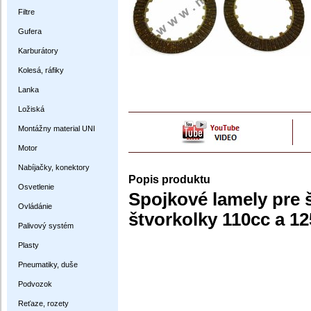
Filtre
Gufera
Karburátory
Kolesá, ráfiky
Lanka
Ložiská
Montážny material UNI
Motor
Nabíjačky, konektory
Popis produktu
Osvetlenie
Spojkové lamely pre š
Ovládánie
štvorkolky 110cc a 1
Palivový systém
Plasty
Pneumatiky, duše
Podvozok
Reťaze, rozety