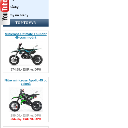
Topánky
Farby na brzdy
TOP TOVAR
Minicross Ultimate Thunder
49 ccm modrá
374.58,- EUR vr. DPH
Nitro minicross Apollo 49 cc
zelená
299.00,- EUR vr. DPH
266.25,- EUR vr. DPH