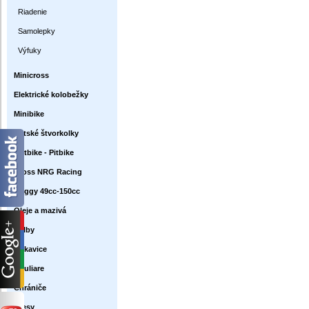
Riadenie
Samolepky
Výfuky
Minicross
Elektrické kolobežky
Minibike
Detské štvorkolky
Dirtbike - Pitbike
Cross NRG Racing
Buggy 49cc-150cc
Oleje a mazivá
Prilby
Rukavice
Okuliare
Chrániče
Dresy