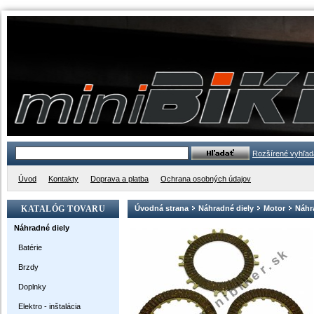
Rozšírené vyhľad
Úvod
Kontakty
Doprava a platba
Ochrana osobných údajov
KATALÓG TOVARU
Úvodná strana
Náhradné diely
Motor
Náhra
Náhradné diely
Batérie
Brzdy
Doplnky
Elektro - inštalácia