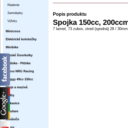
Riadenie
Samolepky
Popis produktu
Spojka 150cc, 200ccm
Výfuky
7 lamiel, 73 zubov, stred (spodná) 28 / 30mm,
Minicross
Elektrické kolobežky
Minibike
Detské štvorkolky
Dirtbike - Pitbike
Cross NRG Racing
Buggy 49cc-150cc
Oleje a mazivá
Prilby
Rukavice
Okuliare
Chrániče
Dresy