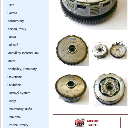
Filtre
Gufera
Karburátory
Kolesá, ráfiky
Lanka
Ložiská
Montážny material UNI
Motor
Nabíjačky, konektory
Osvetlenie
Ovládánie
Palivový systém
Plasty
Pneumatiky, duše
Podvozok
Reťaze, rozety