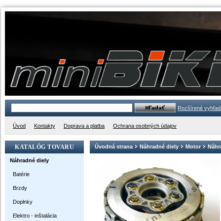
Rozšírené vyhľad
Úvod
Kontakty
Doprava a platba
Ochrana osobných údajov
KATALÓG TOVARU
Úvodná strana
Náhradné diely
Motor
Náhra
Náhradné diely
Batérie
Brzdy
Doplnky
Elektro - inštalácia