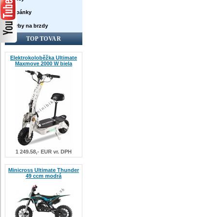
Topánky
Farby na brzdy
TOP TOVAR
Elektrokoloběžka Ultimate
Maxmove 2000 W biela
1 249.58,- EUR vr. DPH
Minicross Ultimate Thunder
49 ccm modrá