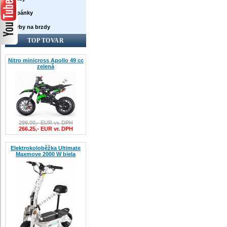
Topánky
Farby na brzdy
TOP TOVAR
Nitro minicross Apollo 49 cc
zelená
299.00,- EUR vr. DPH
266.25,- EUR vr. DPH
Elektrokoloběžka Ultimate
Maxmove 2000 W biela