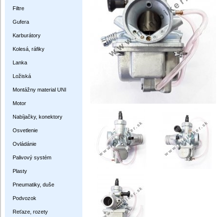
Filtre
Gufera
Karburátory
Kolesá, ráfiky
Lanka
Ložiská
Montážny material UNI
Motor
Nabíjačky, konektory
Osvetlenie
Ovládánie
Palivový systém
Plasty
Pneumatiky, duše
Podvozok
Reťaze, rozety