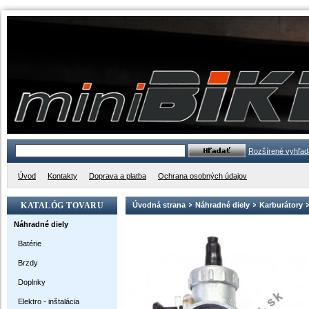
Rozšírené vyhľad
Úvod
Kontakty
Doprava a platba
Ochrana osobných údajov
KATALÓG TOVARU
Úvodná strana
Náhradné diely
Karburátory
Náhradné diely
Batérie
Brzdy
Doplnky
Elektro - inštalácia