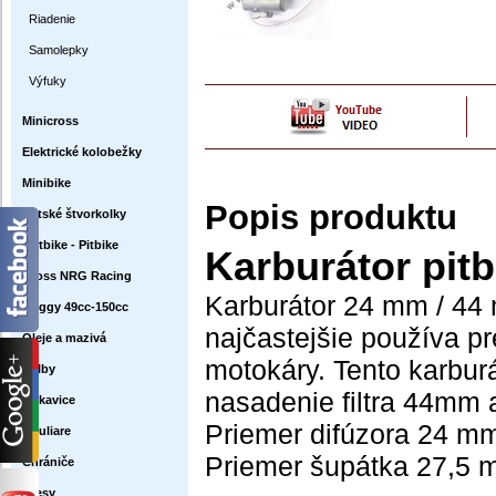
Riadenie
Samolepky
Výfuky
Minicross
Elektrické kolobežky
Minibike
Popis produktu
Detské štvorkolky
Dirtbike - Pitbike
Karburátor pit
Cross NRG Racing
Karburátor 24 mm / 44
Buggy 49cc-150cc
najčastejšie používa pr
Oleje a mazivá
motokáry. Tento karbur
Prilby
nasadenie filtra 44mm 
Rukavice
Priemer difúzora 24 mm
Okuliare
Priemer šupátka 27,5 
Chrániče
Dresy