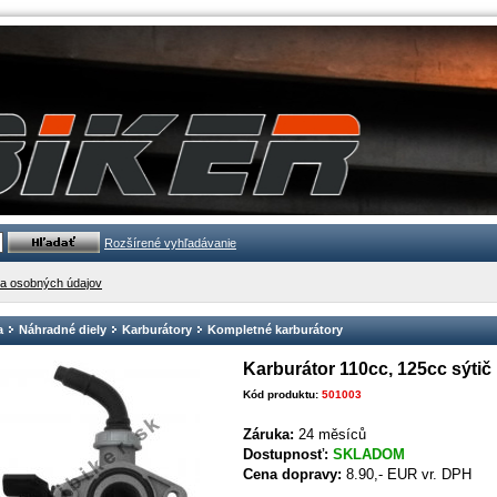
Rozšírené vyhľadávanie
a osobných údajov
a
Náhradné diely
Karburátory
Kompletné karburátory
Karburátor 110cc, 125cc sýti
Kód produktu:
501003
Záruka:
24 měsíců
Dostupnosť:
SKLADOM
Cena dopravy:
8.90,- EUR vr. DPH