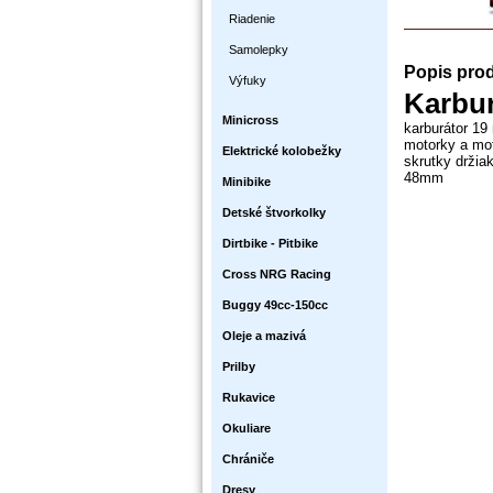
Riadenie
Samolepky
Popis pro
Výfuky
Karbur
Minicross
karburátor 19
motorky a mot
Elektrické kolobežky
skrutky držia
48mm
Minibike
Detské štvorkolky
Dirtbike - Pitbike
Cross NRG Racing
Buggy 49cc-150cc
Oleje a mazivá
Prilby
Rukavice
Okuliare
Chrániče
Dresy