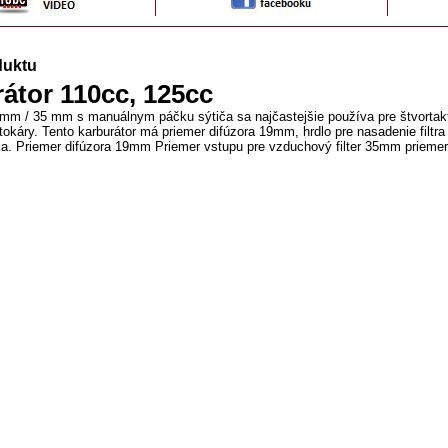
duktu
átor 110cc, 125cc
 mm / 35 mm s manuálnym páčku sýtiča sa najčastejšie používa pre štvortakt
okáry. Tento karburátor má priemer difúzora 19mm, hrdlo pre nasadenie filt
ka. Priemer difúzora 19mm Priemer vstupu pre vzduchový filter 35mm prieme