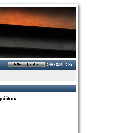
0.00,- EUR
0 Ks
č páčkou