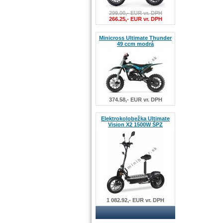
299.00,- EUR vr. DPH
266.25,- EUR vr. DPH
Minicross Ultimate Thunder
49 ccm modrá
374.58,- EUR vr. DPH
Elektrokolobežka Ultimate
Vision X2 1500W ŠPZ
1 082.92,- EUR vr. DPH