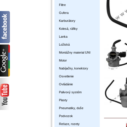
Filtre
Gufera
Karburátory
Kolesá, ráfiky
Lanka
Ložiská
Montážny material UNI
Motor
Nabíjačky, konektory
Osvetlenie
Ovládánie
Palivový systém
Plasty
Pneumatiky, duše
Podvozok
Reťaze, rozety