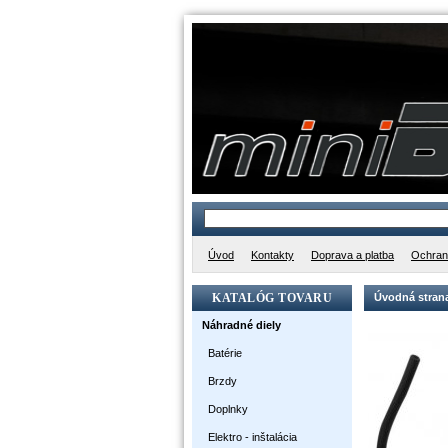
Úvod
Kontakty
Doprava a platba
Ochran
KATALÓG TOVARU
Úvodná stran
Náhradné diely
Batérie
Brzdy
Doplnky
Elektro - inštalácia