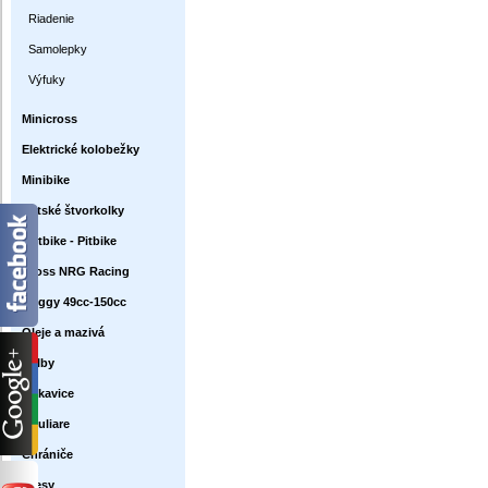
Riadenie
Samolepky
Výfuky
Minicross
Elektrické kolobežky
Minibike
Detské štvorkolky
Dirtbike - Pitbike
Cross NRG Racing
Buggy 49cc-150cc
Oleje a mazivá
Prilby
Rukavice
Okuliare
Chrániče
Dresy