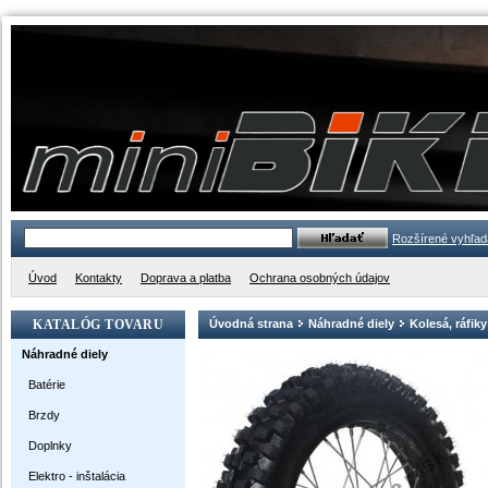
Rozšírené vyhľad
Úvod
Kontakty
Doprava a platba
Ochrana osobných údajov
KATALÓG TOVARU
Úvodná strana
Náhradné diely
Kolesá, ráfiky
Náhradné diely
Batérie
Brzdy
Doplnky
Elektro - inštalácia