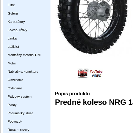
Filtre
Gufera
Karburátory
Kolesá, ráfiky
Lanka
Ložiská
Montážny material UNI
Motor
Nabíjačky, konektory
Osvetlenie
Ovládánie
Popis produktu
Palivový systém
Predné koleso NRG 1
Plasty
Pneumatiky, duše
Podvozok
Reťaze, rozety