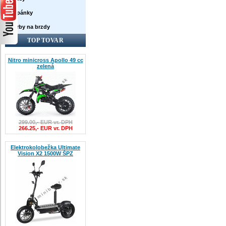
Topánky
Farby na brzdy
TOP TOVAR
Nitro minicross Apollo 49 cc
zelená
299.00,- EUR vr. DPH
266.25,- EUR vr. DPH
Elektrokolobežka Ultimate
Vision X2 1500W ŠPZ