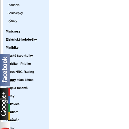
Riadenie
Samolepky
Výfuky
Minicross
Elektrické kolobežky
Minibike
Detské štvorkolky
Dirtbike - Pitbike
Cross NRG Racing
Buggy 49cc-150cc
Oleje a mazivá
Prilby
Rukavice
Okuliare
Chrániče
Dresy