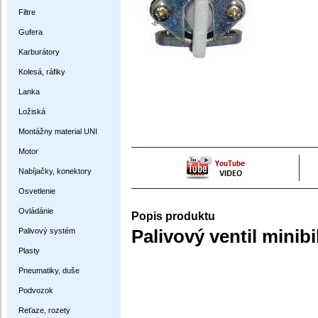
Filtre
Gufera
Karburátory
Kolesá, ráfiky
Lanka
Ložiská
Montážny material UNI
Motor
Nabíjačky, konektory
Osvetlenie
Ovládánie
Popis produktu
Palivový systém
Palivový ventil minib
Plasty
Pneumatiky, duše
Podvozok
Reťaze, rozety