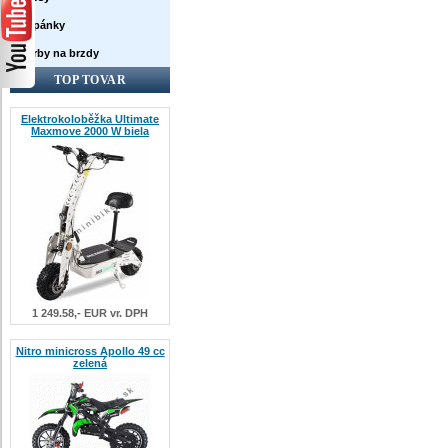
Topánky
Farby na brzdy
TOP TOVAR
Elektrokoloběžka Ultimate
Maxmove 2000 W biela
1 249.58,- EUR vr. DPH
Nitro minicross Apollo 49 cc
zelená