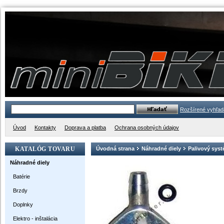
Rozšírené vyhľad
Úvod
Kontakty
Doprava a platba
Ochrana osobných údajov
KATALÓG TOVARU
Úvodná strana
Náhradné diely
Palivový sys
Náhradné diely
Batérie
Brzdy
Doplnky
Elektro - inštalácia