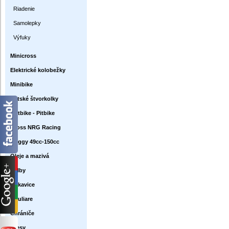
Riadenie
Samolepky
Výfuky
Minicross
Elektrické kolobežky
Minibike
Detské štvorkolky
Dirtbike - Pitbike
Cross NRG Racing
Buggy 49cc-150cc
Oleje a mazivá
Prilby
Rukavice
Okuliare
Chrániče
Dresy