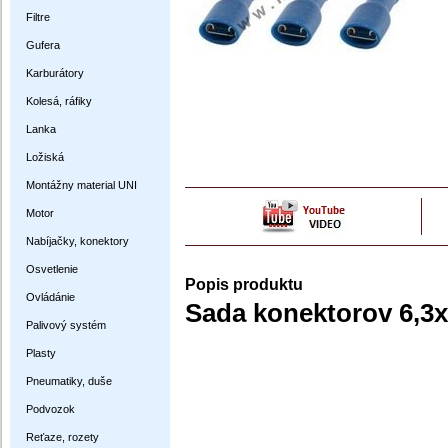
Filtre
Gufera
Karburátory
Kolesá, ráfiky
Lanka
Ložiská
Montážny material UNI
Motor
Nabíjačky, konektory
Osvetlenie
Popis produktu
Ovládánie
Sada konektorov 6,3x0
Palivový systém
Plasty
Pneumatiky, duše
Podvozok
Reťaze, rozety