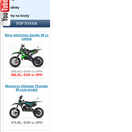
Topánky
Farby na brzdy
TOP TOVAR
Nitro minicross Apollo 49 cc
zelená
299.00,- EUR vr. DPH
266.25,- EUR vr. DPH
Minicross Ultimate Thunder
49 ccm modrá
374.58,- EUR vr. DPH