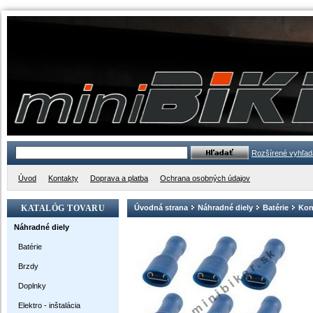
Rozšírené vyhľad
Úvod
Kontakty
Doprava a platba
Ochrana osobných údajov
KATALÓG TOVARU
Úvodná strana
Náhradné diely
Batérie
Kon
Náhradné diely
Batérie
Brzdy
Doplnky
Elektro - inštalácia