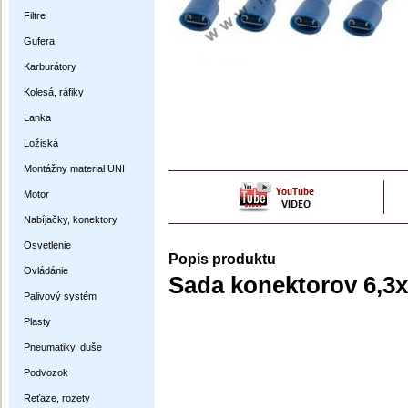
Filtre
Gufera
Karburátory
Kolesá, ráfiky
Lanka
Ložiská
Montážny material UNI
Motor
Nabíjačky, konektory
Osvetlenie
Popis produktu
Ovládánie
Sada konektorov 6,3x0
Palivový systém
Plasty
Pneumatiky, duše
Podvozok
Reťaze, rozety