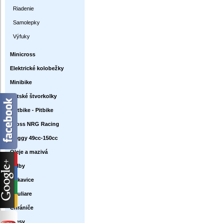
Riadenie
Samolepky
Výfuky
Minicross
Elektrické kolobežky
Minibike
Detské štvorkolky
Dirtbike - Pitbike
Cross NRG Racing
Buggy 49cc-150cc
Oleje a mazivá
Prilby
Rukavice
Okuliare
Chrániče
Dresy