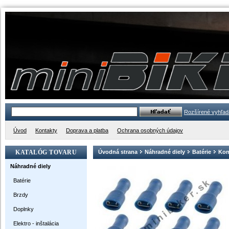
Rozšírené vyhľad
Úvod
Kontakty
Doprava a platba
Ochrana osobných údajov
KATALÓG TOVARU
Úvodná strana
Náhradné diely
Batérie
Kon
Náhradné diely
Batérie
Brzdy
Doplnky
Elektro - inštalácia