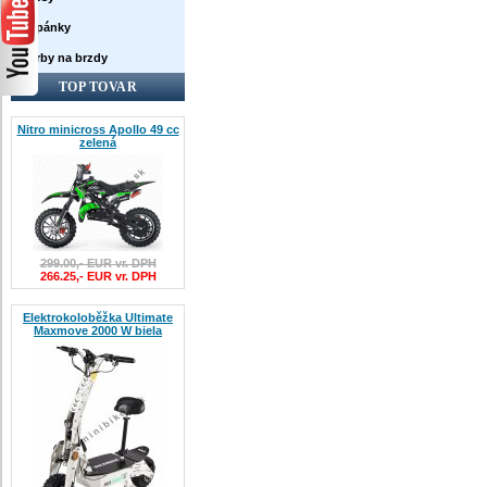
Topánky
Farby na brzdy
TOP TOVAR
Nitro minicross Apollo 49 cc
zelená
299.00,- EUR vr. DPH
266.25,- EUR vr. DPH
Elektrokoloběžka Ultimate
Maxmove 2000 W biela