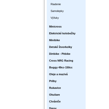
Riadenie
Samolepky
Výfuky
Minicross
Elektrické kolobežky
Minibike
Detské štvorkolky
Dirtbike - Pitbike
Cross NRG Racing
Buggy 49cc-150cc
Oleje a mazivá
Prilby
Rukavice
Okuliare
Chrániče
Dresy