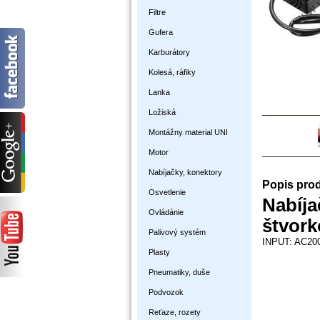
Filtre
Gufera
Karburátory
Kolesá, ráfiky
Lanka
Ložiská
Montážny material UNI
Motor
Nabíjačky, konektory
Popis pro
Osvetlenie
Nabíja
Ovládánie
štvork
Palivový systém
INPUT: AC200
Plasty
Pneumatiky, duše
Podvozok
Reťaze, rozety