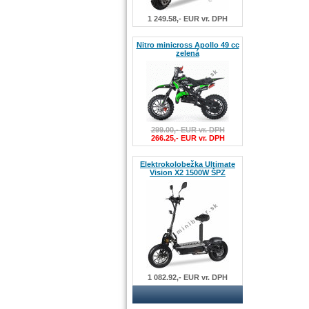
1 249.58,- EUR vr. DPH
Nitro minicross Apollo 49 cc
zelená
299.00,- EUR vr. DPH
266.25,- EUR vr. DPH
Elektrokolobežka Ultimate
Vision X2 1500W ŠPZ
1 082.92,- EUR vr. DPH