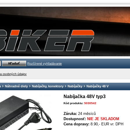
Rozšírené vyhľadávanie
a osobných údajov
a
Náhradné diely
Nabíjačky, konektory
Nabíjačky
Nabíjačky 48 V
Nabíjačka 48V typ3
Kód produktu:
5030542
Záruka:
24 měsíců
Dostupnosť:
NIE JE SKLADOM
Cena dopravy:
8.90,- EUR vr. DPH