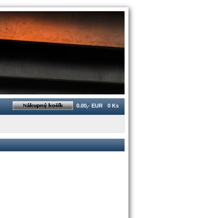
0.00,- EUR
0 Ks