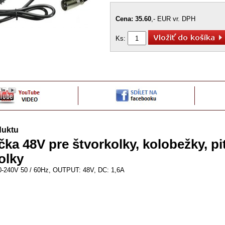
Cena: 35.60
,- EUR vr. DPH
Ks:
duktu
čka 48V pre štvorkolky, kolobežky, pi
olky
-240V 50 / 60Hz, OUTPUT: 48V, DC: 1,6A