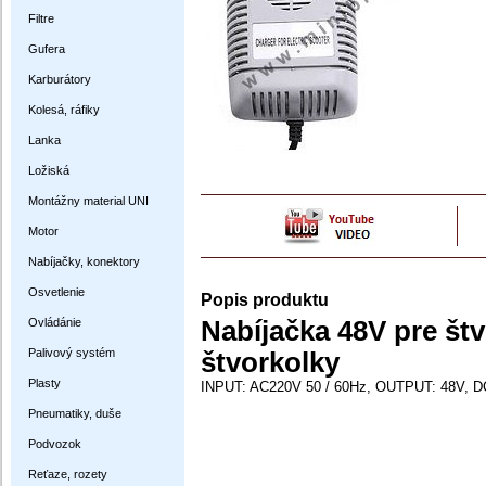
Filtre
Gufera
Karburátory
Kolesá, ráfiky
Lanka
Ložiská
Montážny material UNI
Motor
Nabíjačky, konektory
Osvetlenie
Popis produktu
Ovládánie
Nabíjačka 48V pre štv
Palivový systém
štvorkolky
Plasty
INPUT: AC220V 50 / 60Hz, OUTPUT: 48V, D
Pneumatiky, duše
Podvozok
Reťaze, rozety