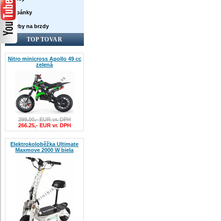
Topánky
Farby na brzdy
TOP TOVAR
Nitro minicross Apollo 49 cc
zelená
299.00,- EUR vr. DPH
266.25,- EUR vr. DPH
Elektrokoloběžka Ultimate
Maxmove 2000 W biela