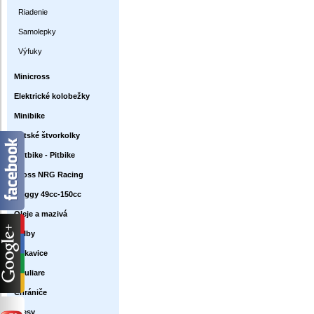
Riadenie
Samolepky
Výfuky
Minicross
Elektrické kolobežky
Minibike
Detské štvorkolky
Dirtbike - Pitbike
Cross NRG Racing
Buggy 49cc-150cc
Oleje a mazivá
Prilby
Rukavice
Okuliare
Chrániče
Dresy