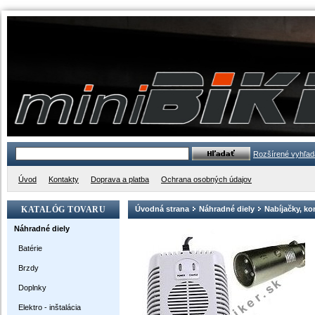
Rozšírené vyhľad
Úvod
Kontakty
Doprava a platba
Ochrana osobných údajov
KATALÓG TOVARU
Úvodná strana
Náhradné diely
Nabíjačky, ko
Náhradné diely
Batérie
Brzdy
Doplnky
Elektro - inštalácia