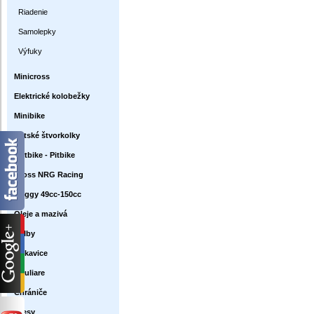
Riadenie
Samolepky
Výfuky
Minicross
Elektrické kolobežky
Minibike
Detské štvorkolky
Dirtbike - Pitbike
Cross NRG Racing
Buggy 49cc-150cc
Oleje a mazivá
Prilby
Rukavice
Okuliare
Chrániče
Dresy