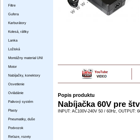
Filtre
Gufera
Karburátory
Kolesá, ráfiky
Lanka
Ložiská
Montážny material UNI
Motor
Nabíjačky, konektory
Osvetlenie
Ovládánie
Popis produktu
Palivový systém
Nabíjačka 60V pre št
Plasty
INPUT: AC100V-240V 50 / 60Hz, OUTPUT: 6
Pneumatiky, duše
Podvozok
Reťaze, rozety