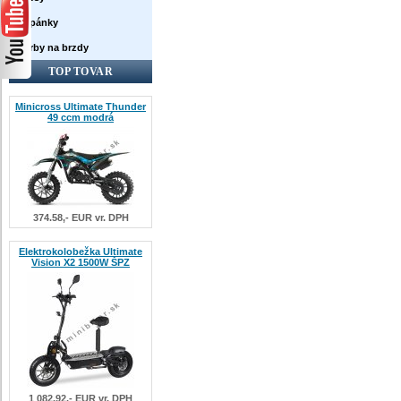
Topánky
Farby na brzdy
TOP TOVAR
Minicross Ultimate Thunder
49 ccm modrá
374.58,- EUR vr. DPH
Elektrokolobežka Ultimate
Vision X2 1500W ŠPZ
1 082.92,- EUR vr. DPH