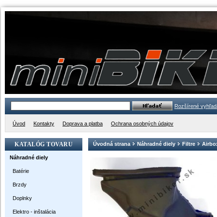
Rozšírené vyhľad
Úvod
Kontakty
Doprava a platba
Ochrana osobných údajov
KATALÓG TOVARU
Úvodná strana
Náhradné diely
Filtre
Airbo
Náhradné diely
Batérie
Brzdy
Doplnky
Elektro - inštalácia