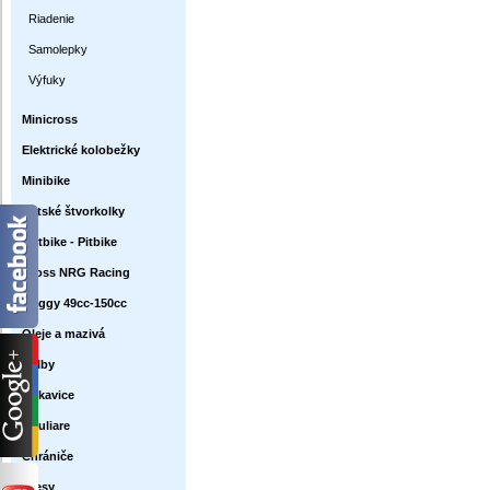
Riadenie
Samolepky
Výfuky
Minicross
Elektrické kolobežky
Minibike
Detské štvorkolky
Dirtbike - Pitbike
Cross NRG Racing
Buggy 49cc-150cc
Oleje a mazivá
Prilby
Rukavice
Okuliare
Chrániče
Dresy