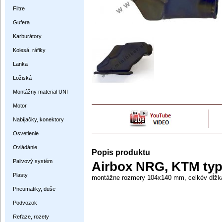
Filtre
Gufera
Karburátory
Kolesá, ráfiky
Lanka
Ložiská
Montážny material UNI
Motor
Nabíjačky, konektory
Osvetlenie
Ovládánie
Popis produktu
Palivový systém
Airbox NRG, KTM typ
Plasty
montážne rozmery 104x140 mm, celkév dĺžka
Pneumatiky, duše
Podvozok
Reťaze, rozety