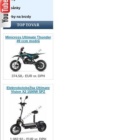
Topánky
Farby na brzdy
TOP TOVAR
Minicross Ultimate Thunder
49 ccm modrá
374.58,- EUR vr. DPH
Elektrokolobežka Ultimate
Vision X2 1500W ŠPZ
1 082.92,- EUR vr. DPH