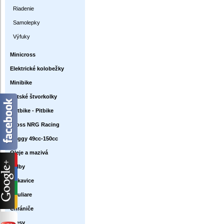
Riadenie
Samolepky
Výfuky
Minicross
Elektrické kolobežky
Minibike
Detské štvorkolky
Dirtbike - Pitbike
Cross NRG Racing
Buggy 49cc-150cc
Oleje a mazivá
Prilby
Rukavice
Okuliare
Chrániče
Dresy