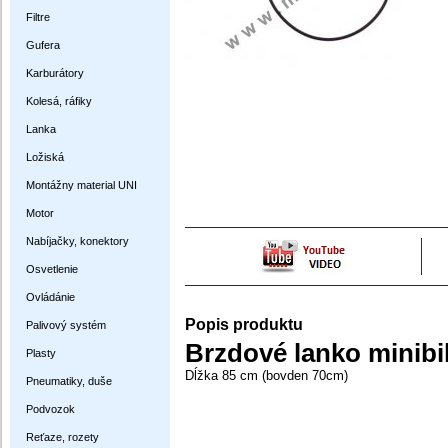
Filtre
Gufera
Karburátory
Kolesá, ráfiky
Lanka
Ložiská
Montážny material UNI
Motor
Nabíjačky, konektory
Osvetlenie
Ovládánie
Popis produktu
Palivový systém
Brzdové lanko minibi
Plasty
Dĺžka 85 cm (bovden 70cm)
Pneumatiky, duše
Podvozok
Reťaze, rozety