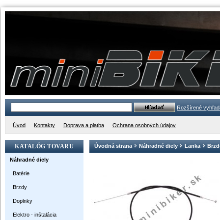
Rozšírené vyhľad
Úvod
Kontakty
Doprava a platba
Ochrana osobných údajov
KATALÓG TOVARU
Úvodná strana
Náhradné diely
Lanka
Brzd
Náhradné diely
Batérie
Brzdy
Doplnky
Elektro - inštalácia