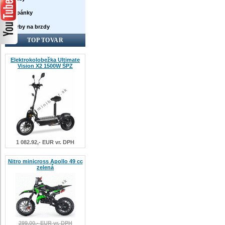
Topánky
Farby na brzdy
TOP TOVAR
Elektrokolobežka Ultimate
Vision X2 1500W ŠPZ
1 082.92,- EUR vr. DPH
Nitro minicross Apollo 49 cc
zelená
299.00,- EUR vr. DPH