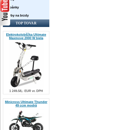
Topánky
Farby na brzdy
TOP TOVAR
Elektrokoloběžka Ultimate
Maxmove 2000 W biela
1 249.58,- EUR vr. DPH
Minicross Ultimate Thunder
49 ccm modrá