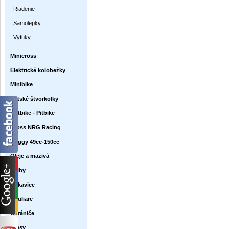
Riadenie
Samolepky
Výfuky
Minicross
Elektrické kolobežky
Minibike
Detské štvorkolky
Dirtbike - Pitbike
Cross NRG Racing
Buggy 49cc-150cc
Oleje a mazivá
Prilby
Rukavice
Okuliare
Chrániče
Dresy