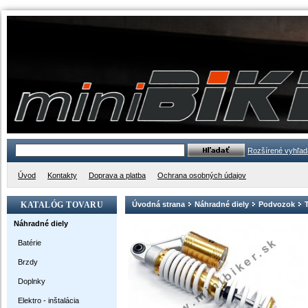
Rozšírené vyhľad
Úvod
Kontakty
Doprava a platba
Ochrana osobných údajov
KATALÓG TOVARU
Úvodná strana
Náhradné diely
Podvozok
Náhradné diely
Batérie
Brzdy
Doplnky
Elektro - inštalácia