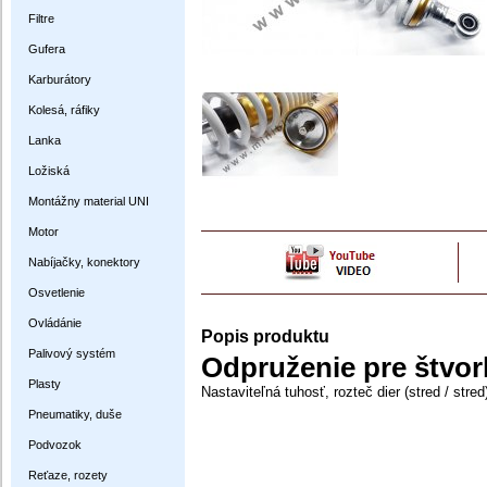
Filtre
Gufera
Karburátory
Kolesá, ráfiky
Lanka
Ložiská
Montážny material UNI
Motor
Nabíjačky, konektory
Osvetlenie
Ovládánie
Popis produktu
Palivový systém
Odpruženie pre štvor
Plasty
Nastaviteľná tuhosť, rozteč dier (stred / s
Pneumatiky, duše
Podvozok
Reťaze, rozety