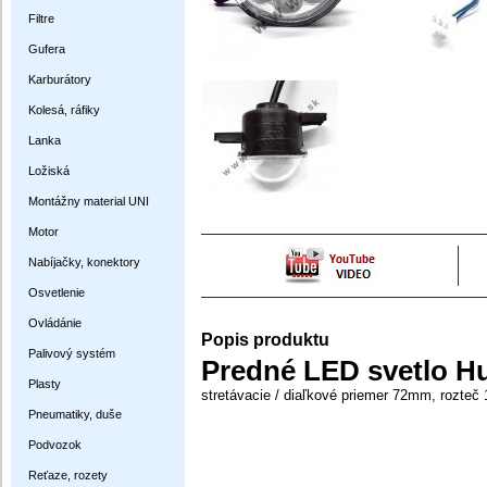
Filtre
Gufera
Karburátory
Kolesá, ráfiky
Lanka
Ložiská
Montážny material UNI
Motor
Nabíjačky, konektory
Osvetlenie
Ovládánie
Popis produktu
Palivový systém
Predné LED svetlo 
Plasty
stretávacie / diaľkové priemer 72mm, rozte
Pneumatiky, duše
Podvozok
Reťaze, rozety