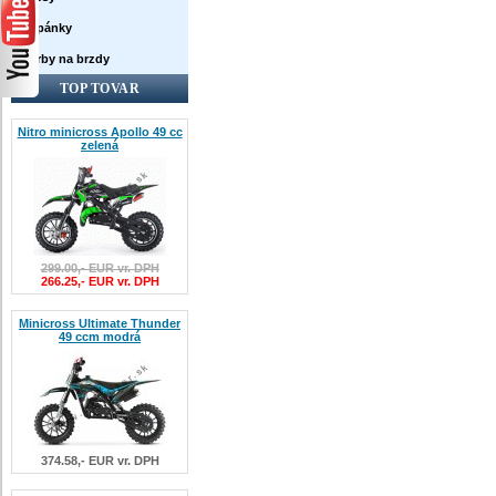
Topánky
Farby na brzdy
TOP TOVAR
Nitro minicross Apollo 49 cc
zelená
299.00,- EUR vr. DPH
266.25,- EUR vr. DPH
Minicross Ultimate Thunder
49 ccm modrá
374.58,- EUR vr. DPH