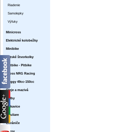
Riadenie
Samolepky
Výfuky
Minicross
Elektrické kolobežky
Minibike
Detské štvorkolky
Dirtbike - Pitbike
Cross NRG Racing
Buggy 49cc-150cc
Oleje a mazivá
Prilby
Rukavice
Okuliare
Chrániče
Dresy