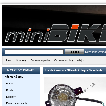
Rozšírené vyhľad
Úvod
Kontakty
Doprava a platba
Ochrana osobných údajov
KATALÓG TOVARU
Úvodná strana
Náhradné diely
Osvetlenie
Náhradné diely
Batérie
Brzdy
Doplnky
Elektro - inštalácia