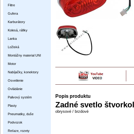
Filtre
Gufera
Karburátory
Kolesá, ráfiky
Lanka
Ložiská
Montážny material UNI
Motor
Nabíjačky, konektory
Osvetlenie
Ovládánie
Popis produktu
Palivový systém
Zadné svetlo štvorkol
Plasty
obrysové / brzdové
Pneumatiky, duše
Podvozok
Reťaze, rozety