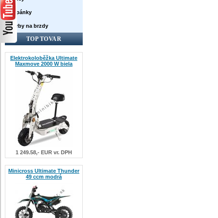
Topánky
Farby na brzdy
TOP TOVAR
Elektrokoloběžka Ultimate
Maxmove 2000 W biela
1 249.58,- EUR vr. DPH
Minicross Ultimate Thunder
49 ccm modrá