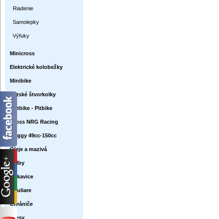
Riadenie
Samolepky
Výfuky
Minicross
Elektrické kolobežky
Minibike
Detské štvorkolky
Dirtbike - Pitbike
Cross NRG Racing
Buggy 49cc-150cc
Oleje a mazivá
Prilby
Rukavice
Okuliare
Chrániče
Dresy