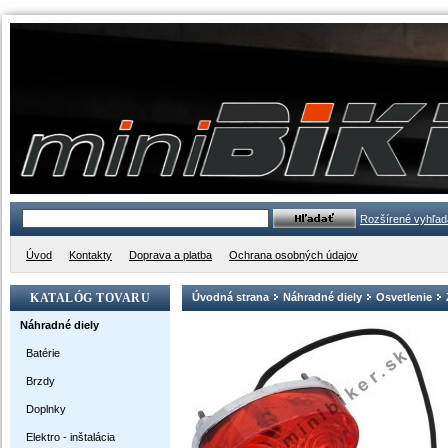
Rozšírené vyhľad
Úvod
Kontakty
Doprava a platba
Ochrana osobných údajov
KATALÓG TOVARU
Úvodná strana
Náhradné diely
Osvetlenie
Náhradné diely
Batérie
Brzdy
Doplnky
Elektro - inštalácia